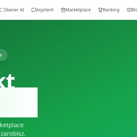
Skaner AI
Asystent
Marketplace
Ranking
Bl
e
kt
elek
ketplace
 zarobisz.