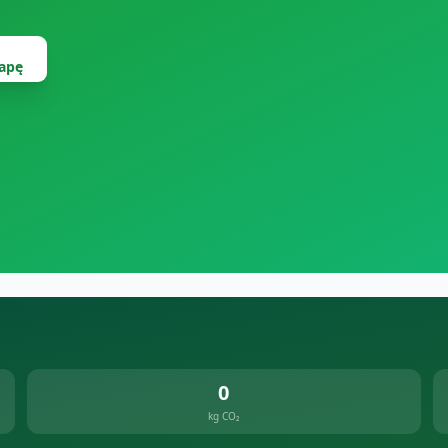
apę
0
kg CO₂