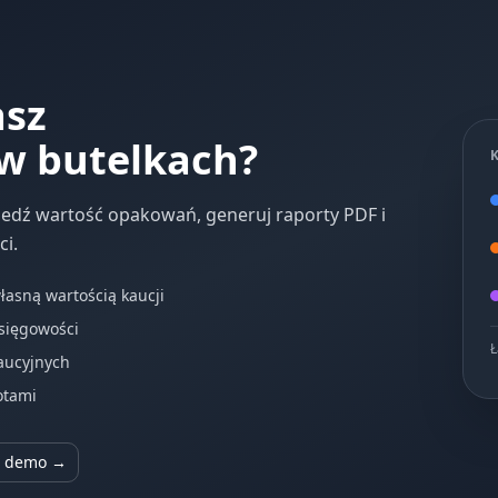
asz
w butelkach?
śledź wartość opakowań, generuj raporty PDF i
i.
asną wartością kaucji
księgowości
Ł
aucyjnych
otami
a demo →