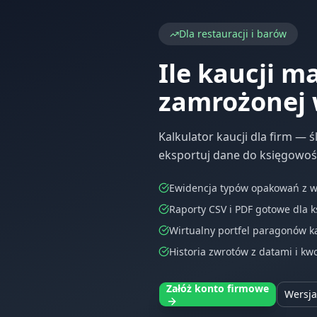
Dla restauracji i barów
Ile kaucji m
zamrożonej 
Kalkulator kaucji dla firm — 
eksportuj dane do księgowośc
Ewidencja typów opakowań z wł
Raporty CSV i PDF gotowe dla 
Wirtualny portfel paragonów k
Historia zwrotów z datami i kw
Załóż konto firmowe
Wersj