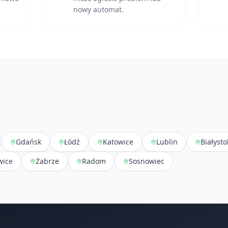
nowy automat.
Gdańsk
Łódź
Katowice
Lublin
Białysto
wice
Zabrze
Radom
Sosnowiec