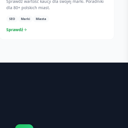
Sprawdź wartość kaucji dla swojej marki. Poradniki
dla 80+ polskich miast.
SEO
Marki
Miasta
Sprawdź