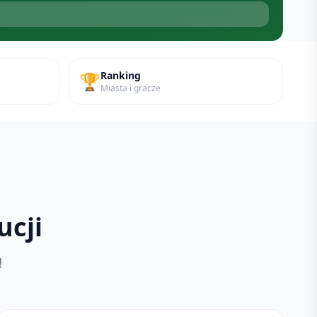
Ranking
🏆
Miasta i gracze
ucji
ą