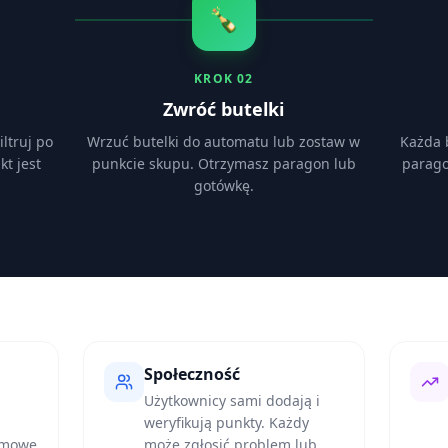
🍾
KROK
02
Zwróć butelki
ltruj po
Wrzuć butelki do automatu lub zostaw w
Każda b
kt jest
punkcie skupu. Otrzymasz paragon lub
parago
gotówkę.
Społeczność
Użytkownicy sami dodają i
weryfikują punkty. Każdy
irmowe
może zgłosić problem lub