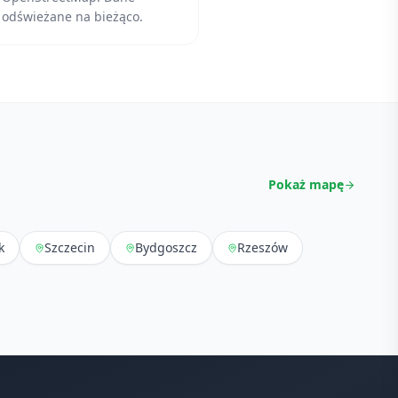
odświeżane na bieżąco.
Pokaż mapę
k
Szczecin
Bydgoszcz
Rzeszów