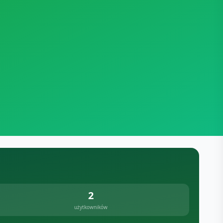
2
użytkowników