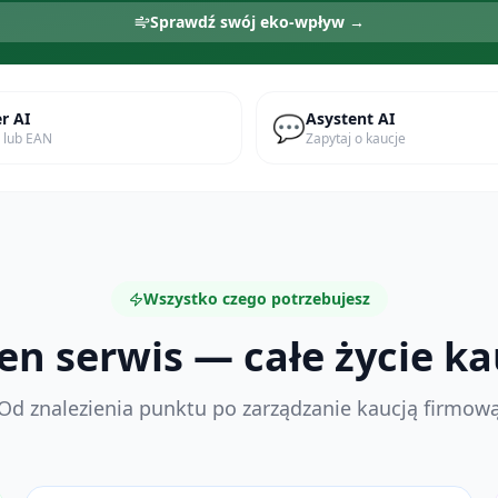
Sprawdź swój eko-wpływ →
r AI
Asystent AI
💬
e lub EAN
Zapytaj o kaucje
Wszystko czego potrzebujesz
en serwis — całe życie ka
Od znalezienia punktu po zarządzanie kaucją firmow