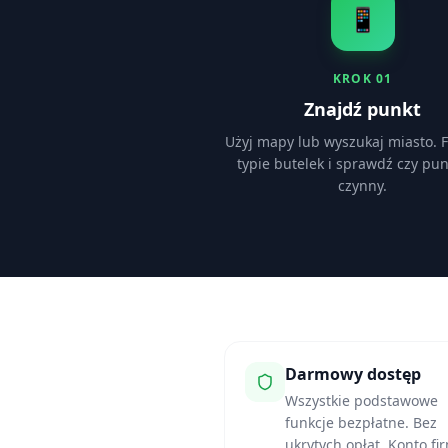
📱
KROK
01
Znajdź punkt
Użyj mapy lub wyszukaj miasto. Fi
typie butelek i sprawdź czy pun
czynny.
Darmowy dostęp
Wszystkie podstawowe
funkcje bezpłatne. Bez
ukrytych opłat. Konto f