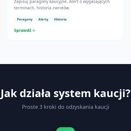
Zapisuj paragony kaucyjne. Alert o wygasających
terminach, historia zwrotów.
Paragony
Alerty
Historia
Sprawdź
Jak działa system kaucji?
Proste 3 kroki do odzyskania kaucji