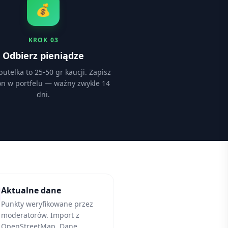
💰
KROK
03
Odbierz pieniądze
utelka to 25-50 gr kaucji. Zapisz
n w portfelu — ważny zwykle 14
dni.
Aktualne dane
Punkty weryfikowane przez
moderatorów. Import z
OpenStreetMap. Dane