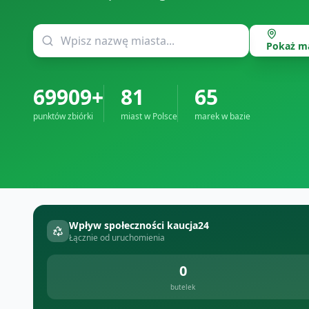
Pokaż m
69909+
81
65
punktów zbiórki
miast w Polsce
marek w bazie
Wpływ społeczności kaucja24
Łącznie od uruchomienia
0
butelek