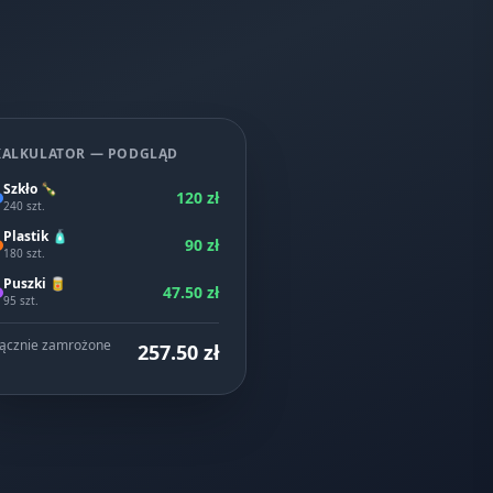
KALKULATOR — PODGLĄD
Szkło 🍾
120 zł
240 szt.
Plastik 🧴
90 zł
180 szt.
Puszki 🥫
47.50 zł
95 szt.
ącznie zamrożone
257.50 zł