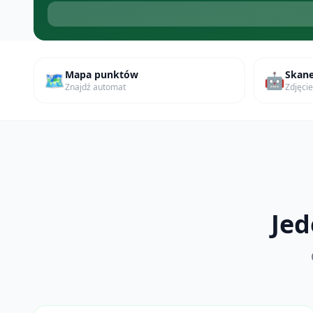
Mapa punktów
Skane
🗺️
🤖
Znajdź automat
Zdjęci
Jed