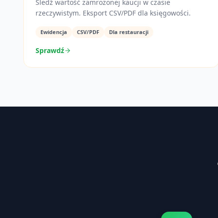
Śledź wartość zamrożonej kaucji w czasie
rzeczywistym. Eksport CSV/PDF dla księgowości.
Ewidencja
CSV/PDF
Dla restauracji
Sprawdź