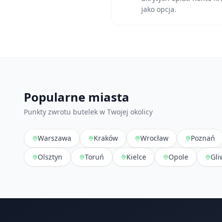
jako opcja.
Popularne miasta
Punkty zwrotu butelek w Twojej okolicy
Warszawa
Kraków
Wrocław
Poznań
Olsztyn
Toruń
Kielce
Opole
Gli