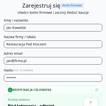
Zarejestruj się
Konto firmowe
Utwórz konto firmowe i zacznij śledzić kaucje
Imię i nazwisko
Nazwa firmy / lokalu
Adres email
Hasło
(min. 8 znaków)
WERYFIKACJA CZŁOWIEKA
Rozwiąż działanie:
Błąd ładowania – odśwież