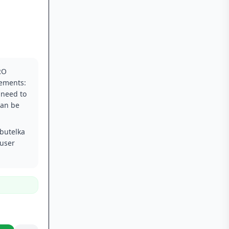
RO
rements:
 need to
can be
(butelka
 user