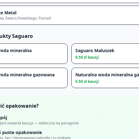
x Metal
awa Zwierzchowskiego
, Poznań
dukty
Saguaro
woda mineralna
Saguaro Maluszek
0.50
zł kaucji
woda mineralna gazowana
Naturalna woda mineralna g
0.50
zł kaucji
cić opakowanie?
pój
 jest zawarta kaucja — widoczna na paragonie
ś puste opakowanie
a, bez zdejmowania nakrętki czy etykiety