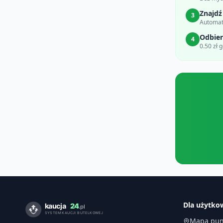
Znajdź
3
Automat
Odbier
4
0.50 zł 
Dla użytk
Mapa pun