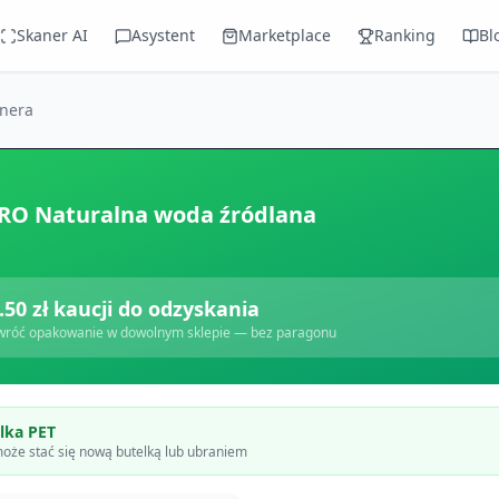
Skaner AI
Asystent
Marketplace
Ranking
Bl
anera
O Naturalna woda źródlana
.50
zł kaucji do odzyskania
wróć opakowanie w dowolnym sklepie — bez paragonu
lka PET
oże stać się nową butelką lub ubraniem