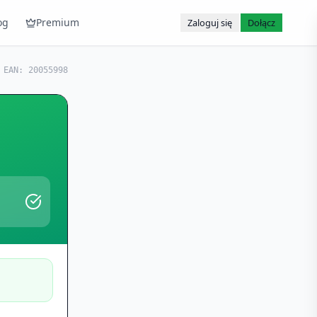
og
Premium
Zaloguj się
Dołącz
EAN:
20055998