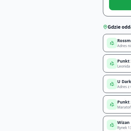
Gdzie odd
Rossm
Adres n
Punkt 
Leonida 
U Dar
Adres z
Punkt 
Maratoń
Wizan
Rynek 1