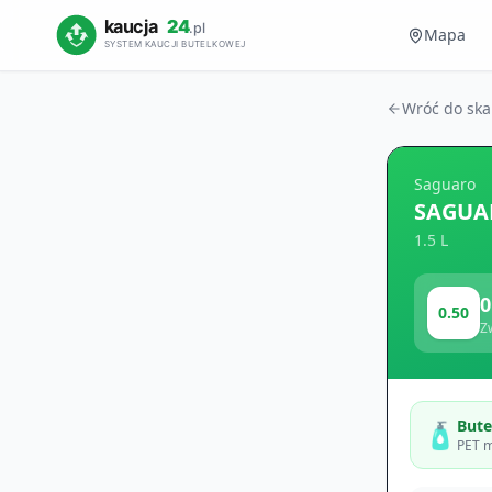
Mapa
Wróć do sk
Saguaro
SAGUAR
1.5 L
0
0.50
Z
Bute
🧴
PET m