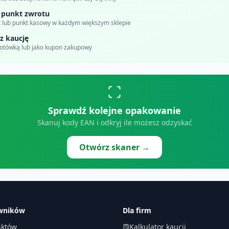
 punkt zwrotu
 lub punkt kasowy w każdym większym sklepie
z kaucję
gotówką lub jako kupon zakupowy
Sprawdź kolejne opakowanie
Skanuj kody EAN i odkryj ile możesz odzyskać
Otwórz skaner →
owników
Dla firm
któw
Kalkulator kaucji