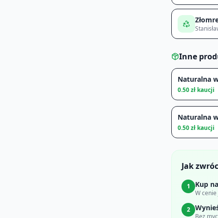
Złomre
Stanisł
Inne pro
Naturalna 
0.50
zł kaucji
Naturalna 
0.50
zł kaucji
Jak zwró
Kup na
1
W cenie
Wynie
2
Bez myci