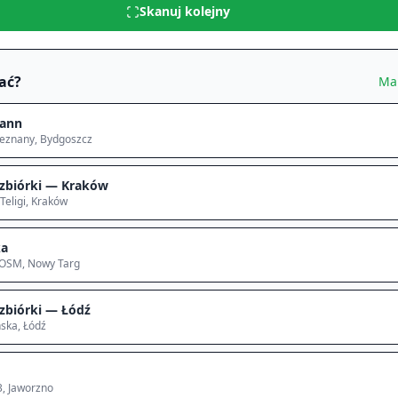
Skanuj kolejny
ać?
Ma
ann
ieznany
, Bydgoszcz
zbiórki — Kraków
Teligi
, Kraków
ka
 OSM
, Nowy Targ
zbiórki — Łódź
ska
, Łódź
3
, Jaworzno