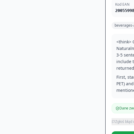
Kod EAN
2005599
beverages-
<think> 
Naturaln
3-5 sent
include 
returned
First, s
PET) and
mentione
Dane zwe
Zgłoś błąd