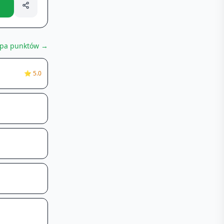
pa punktów →
⭐
5.0