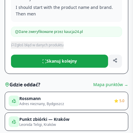
I should start with the product name and brand.
Then men
Dane zweryfikowane przez kaucja24.pl
Zgłoś błąd w danych produktu
Skanuj kolejny
Gdzie oddać?
Mapa punktów →
Rossmann
⭐
5.0
Adres nieznany
, Bydgoszcz
Punkt zbiórki — Kraków
Leonida Teligi
, Kraków