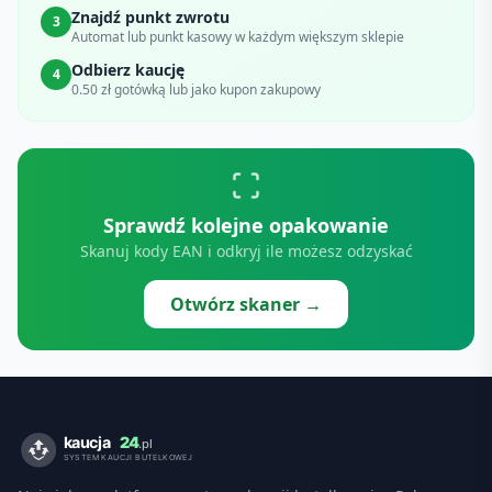
Znajdź punkt zwrotu
3
Automat lub punkt kasowy w każdym większym sklepie
Odbierz kaucję
4
0.50 zł gotówką lub jako kupon zakupowy
Sprawdź kolejne opakowanie
Skanuj kody EAN i odkryj ile możesz odzyskać
Otwórz skaner →