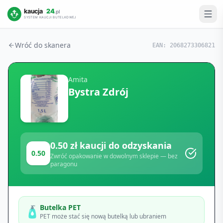
Wróć do skanera
EAN:
2068273306821
Amita
Bystra Zdrój
0.50
zł kaucji do odzyskania
0.50
Zwróć opakowanie w dowolnym sklepie — bez
paragonu
Butelka PET
🧴
PET może stać się nową butelką lub ubraniem