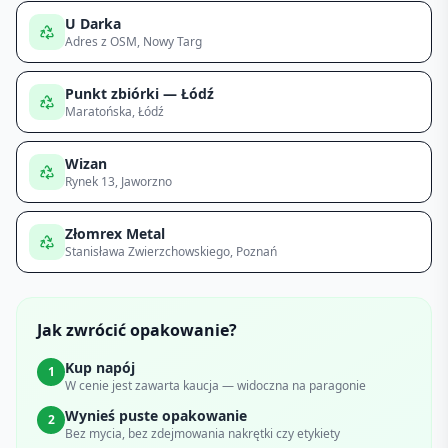
U Darka
Adres z OSM
, Nowy Targ
Punkt zbiórki — Łódź
Maratońska
, Łódź
Wizan
Rynek 13
, Jaworzno
Złomrex Metal
Stanisława Zwierzchowskiego
, Poznań
Jak zwrócić opakowanie?
Kup napój
1
W cenie jest zawarta kaucja — widoczna na paragonie
Wynieś puste opakowanie
2
Bez mycia, bez zdejmowania nakrętki czy etykiety