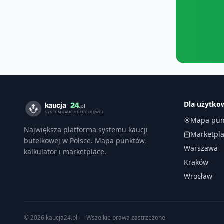
Dla użytk
Mapa pun
Największa platforma systemu kaucji
Marketpl
butelkowej w Polsce. Mapa punktów,
Warszawa
kalkulator i marketplace.
Kraków
Wrocław
©
2026
kaucja24.pl — Wszelkie prawa zastrzeżone