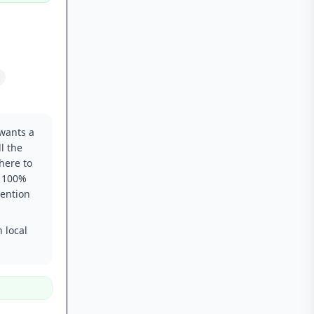
 wants a
l the
here to
k 100%
mention
 local