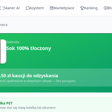
Skaner AI
Asystent
Marketplace
Ranking
Bl
anera
Solevita
Sok 100% tłoczony
.50
zł kaucji do odzyskania
wróć opakowanie w dowolnym sklepie — bez paragonu
lka PET
oże stać się nową butelką lub ubraniem