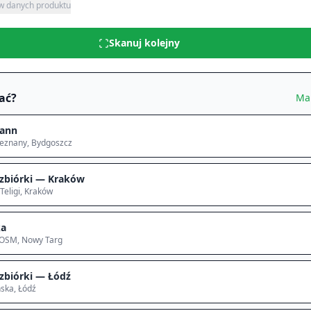
 w danych produktu
Skanuj kolejny
ać?
Ma
ann
ieznany
, Bydgoszcz
zbiórki — Kraków
Teligi
, Kraków
ka
 OSM
, Nowy Targ
zbiórki — Łódź
ska
, Łódź