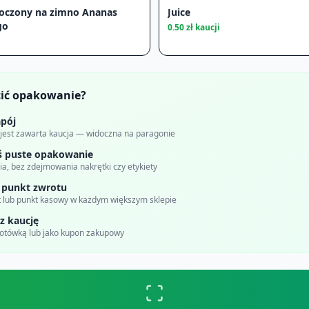
łoczony na zimno Ananas
Juice
go
0.50
zł kaucji
cić opakowanie?
pój
 jest zawarta kaucja — widoczna na paragonie
ś puste opakowanie
a, bez zdejmowania nakrętki czy etykiety
 punkt zwrotu
 lub punkt kasowy w każdym większym sklepie
z kaucję
gotówką lub jako kupon zakupowy