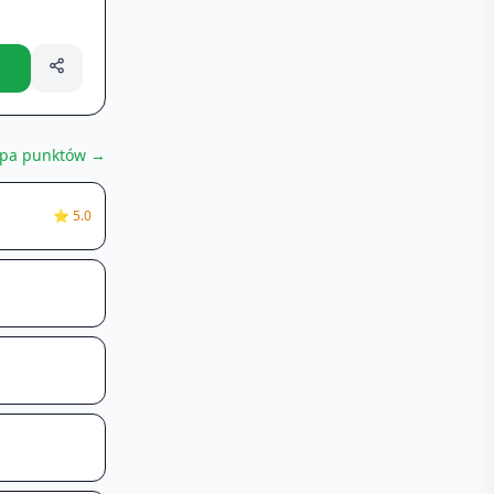
pa punktów →
⭐
5.0