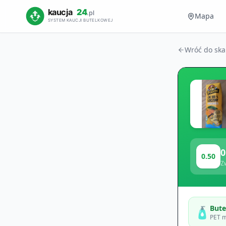
Mapa
Wróć do sk
0
0.50
Z
Bute
🧴
PET m