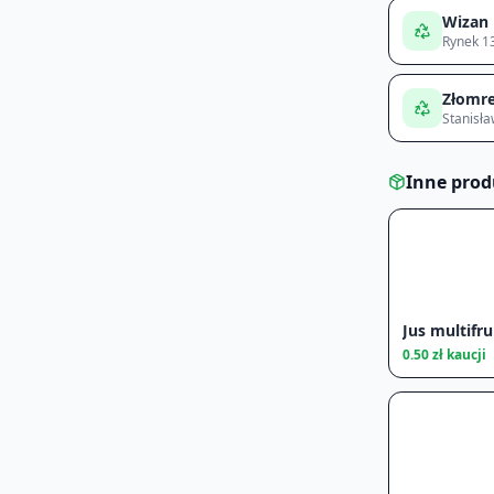
Wizan
Rynek 1
Złomre
Stanisł
Inne pro
Jus multifru
0.50
zł kaucji