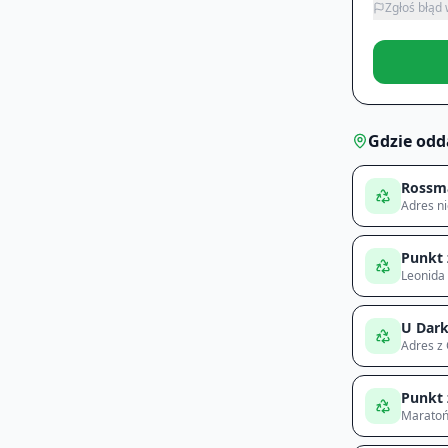
Zgłoś błąd
Gdzie odd
Rossm
Adres n
Punkt 
Leonida 
U Dar
Adres z
Punkt 
Maratoń