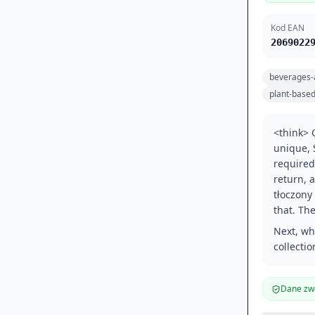
Kod EAN
2069022
beverages-
plant-base
<think> O
unique, S
required
return, 
tłoczony 
that. The
Next, wh
collectio
Dane zwe