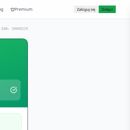
og
Premium
Zaloguj się
Dołącz
EAN:
20690229