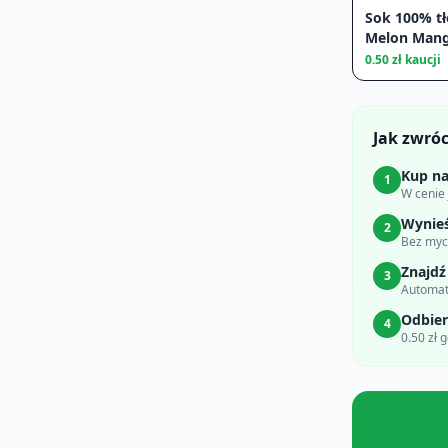
Sok 100% t
Melon Man
0.50
zł kaucji
Jak zwró
Kup na
1
W cenie
Wynie
2
Bez myci
Znajdź
3
Automat
Odbier
4
0.50 zł 