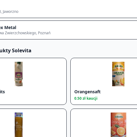
3
, Jaworzno
x Metal
awa Zwierzchowskiego
, Poznań
dukty
Solevita
its
Orangensaft
0.50
zł kaucji