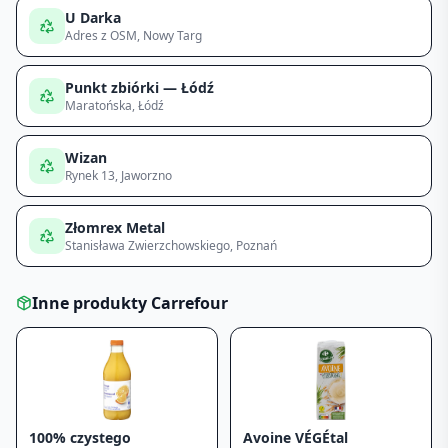
U Darka
Adres z OSM
, Nowy Targ
Punkt zbiórki — Łódź
Maratońska
, Łódź
Wizan
Rynek 13
, Jaworzno
Złomrex Metal
Stanisława Zwierzchowskiego
, Poznań
Inne produkty
Carrefour
100% czystego
Avoine VÉGÉtal