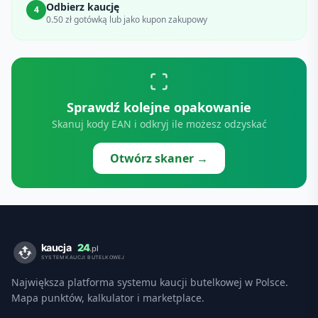
Odbierz kaucję
4
0.50 zł gotówką lub jako kupon zakupowy
Sprawdź kolejne opakowanie
Skanuj kody EAN i odkryj ile możesz odzyskać
Otwórz skaner →
Największa platforma systemu kaucji butelkowej w Polsce.
Mapa punktów, kalkulator i marketplace.