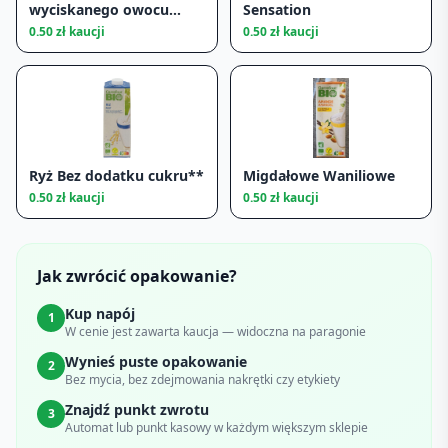
wyciskanego owocu
Sensation
pomarańcza
0.50
zł kaucji
0.50
zł kaucji
Ryż Bez dodatku cukru**
Migdałowe Waniliowe
0.50
zł kaucji
0.50
zł kaucji
Jak zwrócić opakowanie?
Kup napój
1
W cenie jest zawarta kaucja — widoczna na paragonie
Wynieś puste opakowanie
2
Bez mycia, bez zdejmowania nakrętki czy etykiety
Znajdź punkt zwrotu
3
Automat lub punkt kasowy w każdym większym sklepie