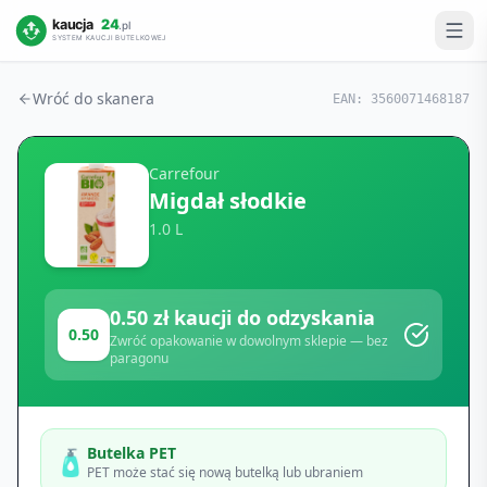
Wróć do skanera
EAN:
3560071468187
Carrefour
Migdał słodkie
1.0 L
0.50
zł kaucji do odzyskania
0.50
Zwróć opakowanie w dowolnym sklepie — bez
paragonu
Butelka PET
🧴
PET może stać się nową butelką lub ubraniem