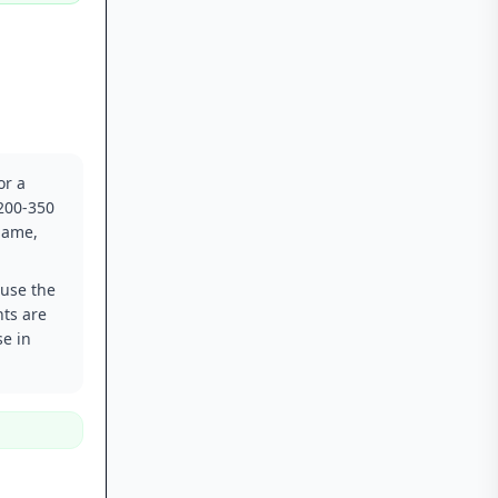
or a
 200-350
 name,
.
 use the
nts are
se in