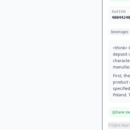
Kod EAN
4004424
beverages
<think> O
deposit 
characte
manufact
First, th
product 
specifie
Poland. 
Dane zwe
Zgłoś błąd