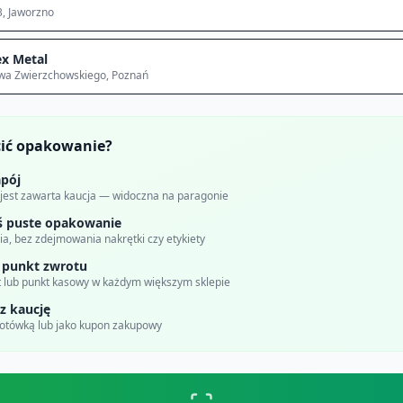
3
, Jaworzno
x Metal
awa Zwierzchowskiego
, Poznań
cić opakowanie?
pój
 jest zawarta kaucja — widoczna na paragonie
ś puste opakowanie
a, bez zdejmowania nakrętki czy etykiety
 punkt zwrotu
 lub punkt kasowy w każdym większym sklepie
z kaucję
gotówką lub jako kupon zakupowy