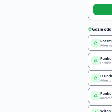
Gdzie odd
Rossm
Adres n
Punkt 
Leonida 
U Dar
Adres z
Punkt 
Maratoń
Wizan