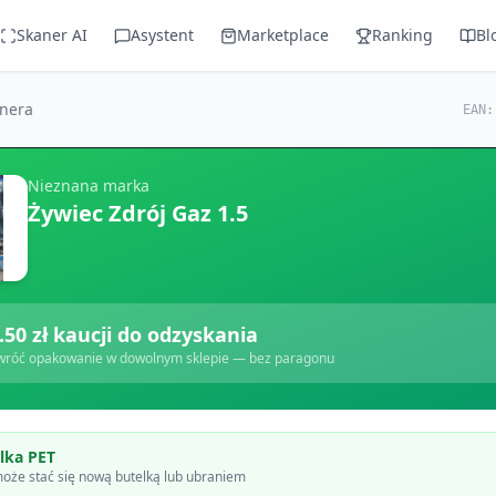
Skaner AI
Asystent
Marketplace
Ranking
Bl
anera
EAN
Nieznana marka
Żywiec Zdrój Gaz 1.5
.50
zł kaucji do odzyskania
wróć opakowanie w dowolnym sklepie — bez paragonu
lka PET
oże stać się nową butelką lub ubraniem