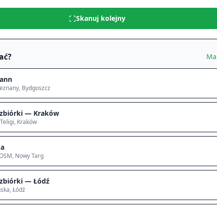
Skanuj kolejny
ać?
Ma
ann
ieznany
, Bydgoszcz
zbiórki — Kraków
Teligi
, Kraków
ka
 OSM
, Nowy Targ
zbiórki — Łódź
ska
, Łódź