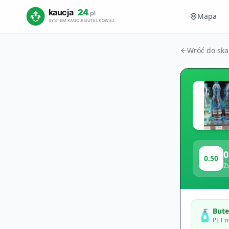
Mapa
Wróć do sk
0
0.50
Z
Bute
🧴
PET m