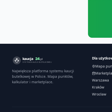
Dla użytk
Mapa pun
Największa platforma systemu kaucji
Marketpl
butelkowej w Polsce. Mapa punktów,
Warszawa
kalkulator i marketplace.
Kraków
Wrocław