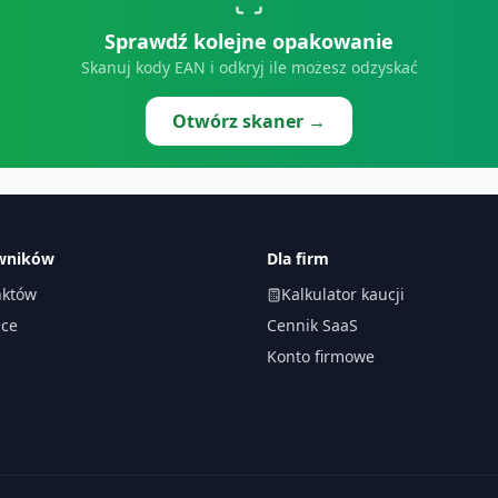
Sprawdź kolejne opakowanie
Skanuj kody EAN i odkryj ile możesz odzyskać
Otwórz skaner →
owników
Dla firm
któw
Kalkulator kaucji
ace
Cennik SaaS
Konto firmowe