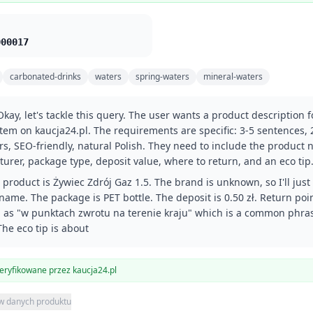
000017
carbonated-drinks
waters
spring-waters
mineral-waters
kay, let's tackle this query. The user wants a product description f
item on kaucja24.pl. The requirements are specific: 3-5 sentences,
rs, SEO-friendly, natural Polish. They need to include the product
urer, package type, deposit value, where to return, and an eco tip
e product is Żywiec Zdrój Gaz 1.5. The brand is unknown, so I'll just
name. The package is PET bottle. The deposit is 0.50 zł. Return poi
d as "w punktach zwrotu na terenie kraju" which is a common phra
The eco tip is about
ryfikowane przez kaucja24.pl
 w danych produktu