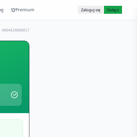
og
Premium
Zaloguj się
Dołącz
:
4004424000017