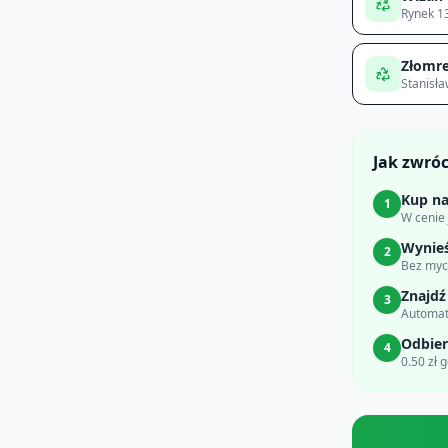
Rynek 1
Złomre
Stanisł
Jak zwró
Kup na
1
W cenie
Wynie
2
Bez myci
Znajdź
3
Automat
Odbier
4
0.50 zł 