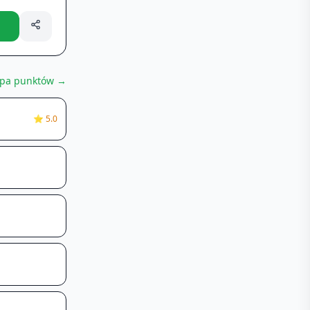
pa punktów →
⭐
5.0