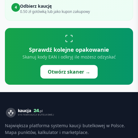
Odbierz kaucję
4
0.50 zł gotówką lub jako kupon zakupowy
Sprawdź kolejne opakowanie
Skanuj kody EAN i odkryj ile możesz odzyskać
Otwórz skaner →
Największa platforma systemu kaucji butelkowej w Polsce.
Mapa punktów, kalkulator i marketplace.