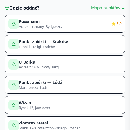
Gdzie oddać?
Mapa punktów →
Rossmann
⭐
5.0
Adres nieznany
, Bydgoszcz
Punkt zbiórki — Kraków
Leonida Teligi
, Kraków
U Darka
Adres z OSM
, Nowy Targ
Punkt zbiórki — Łódź
Maratońska
, Łódź
Wizan
Rynek 13
, Jaworzno
Złomrex Metal
Stanisława Zwierzchowskiego
, Poznań