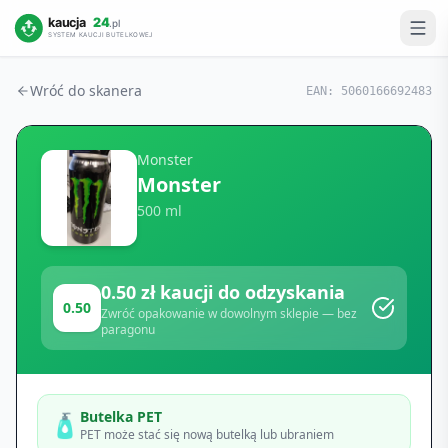
Wróć do skanera
EAN:
5060166692483
Monster
Monster
500 ml
0.50
zł kaucji do odzyskania
0.50
Zwróć opakowanie w dowolnym sklepie — bez
paragonu
Butelka PET
🧴
PET może stać się nową butelką lub ubraniem