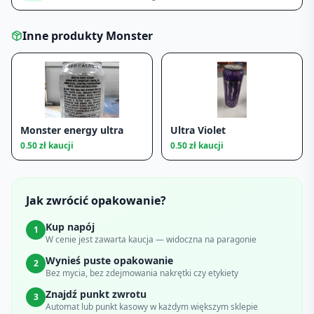
Inne produkty
Monster
Monster energy ultra
Ultra Violet
0.50
zł kaucji
0.50
zł kaucji
Jak zwrócić opakowanie?
Kup napój
1
W cenie jest zawarta kaucja — widoczna na paragonie
Wynieś puste opakowanie
2
Bez mycia, bez zdejmowania nakrętki czy etykiety
Znajdź punkt zwrotu
3
Automat lub punkt kasowy w każdym większym sklepie