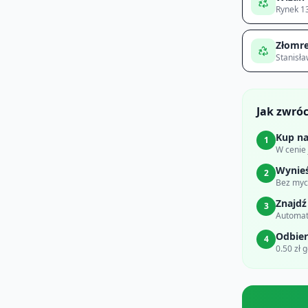
Rynek 1
Złomre
Stanisł
Jak zwró
Kup na
1
W cenie
Wynie
2
Bez myci
Znajdź
3
Automat
Odbier
4
0.50 zł 