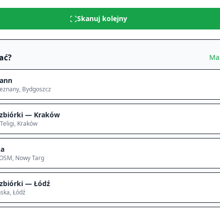
Skanuj kolejny
ać?
Ma
ann
ieznany
, Bydgoszcz
zbiórki — Kraków
Teligi
, Kraków
ka
 OSM
, Nowy Targ
zbiórki — Łódź
ska
, Łódź