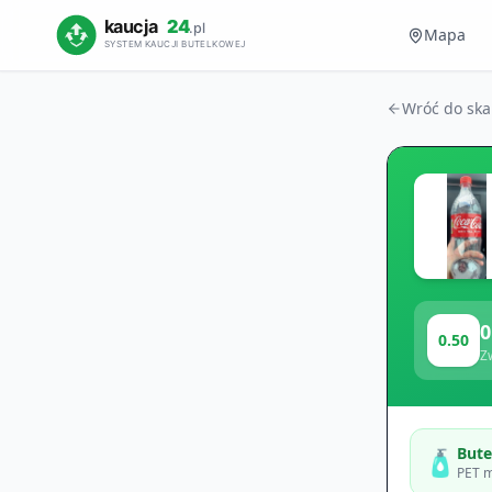
Mapa
Wróć do sk
0
0.50
Z
Bute
🧴
PET m