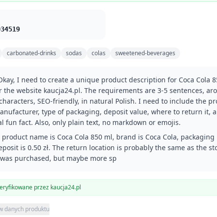
034519
carbonated-drinks
sodas
colas
sweetened-beverages
Okay, I need to create a unique product description for Coca Cola 8
or the website kaucja24.pl. The requirements are 3-5 sentences, ar
characters, SEO-friendly, in natural Polish. I need to include the p
nufacturer, type of packaging, deposit value, where to return it, 
l fun fact. Also, only plain text, no markdown or emojis.
he product name is Coca Cola 850 ml, brand is Coca Cola, packaging 
eposit is 0.50 zł. The return location is probably the same as the st
 was purchased, but maybe more sp
ryfikowane przez kaucja24.pl
 w danych produktu