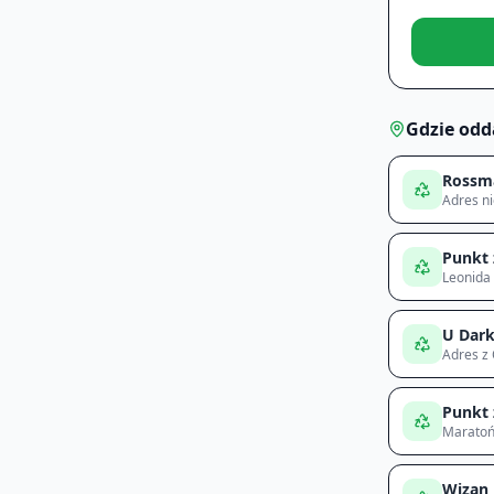
Gdzie odd
Rossm
Adres n
Punkt 
Leonida 
U Dar
Adres z
Punkt 
Maratoń
Wizan