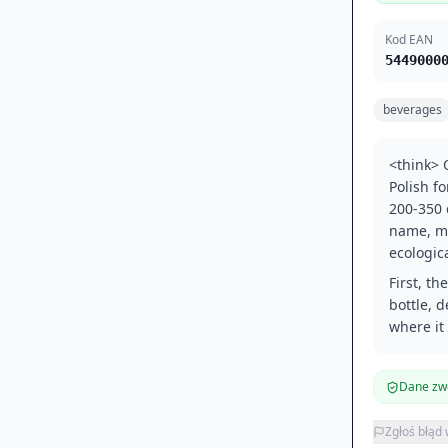
Kod EAN
5449000
beverages
<think> 
Polish f
200-350 
name, ma
ecologica
First, t
bottle, d
where it
Dane zwe
Zgłoś błąd