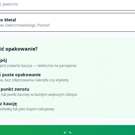
3
, Jaworzno
x Metal
awa Zwierzchowskiego
, Poznań
cić opakowanie?
pój
 jest zawarta kaucja — widoczna na paragonie
ś puste opakowanie
a, bez zdejmowania nakrętki czy etykiety
 punkt zwrotu
 lub punkt kasowy w każdym większym sklepie
z kaucję
gotówką lub jako kupon zakupowy