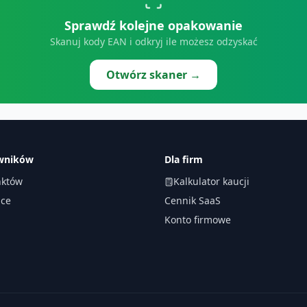
Sprawdź kolejne opakowanie
Skanuj kody EAN i odkryj ile możesz odzyskać
Otwórz skaner →
owników
Dla firm
któw
Kalkulator kaucji
ace
Cennik SaaS
Konto firmowe