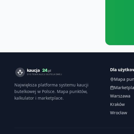
Dla użytk
Mapa pun
Największa platforma systemu kaucji
Marketpl
butelkowej w Polsce. Mapa punktów,
Warszawa
kalkulator i marketplace.
Kraków
Wrocław