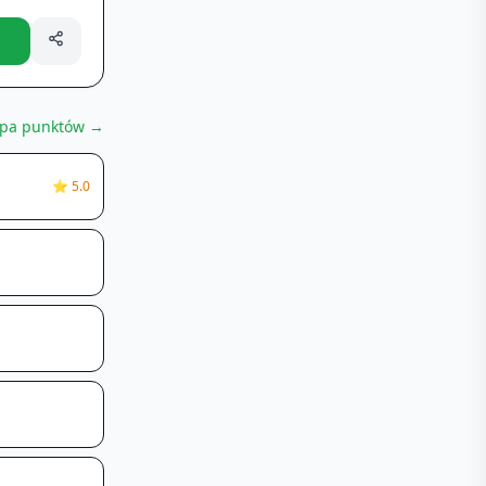
pa punktów →
⭐
5.0