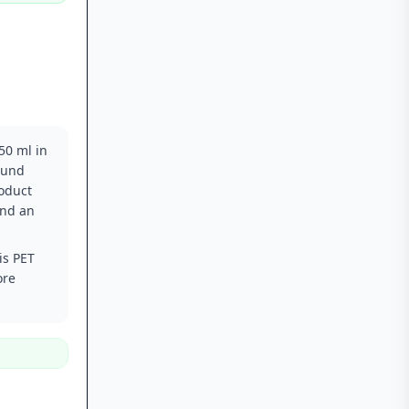
50 ml in
ound
roduct
and an
is PET
ore