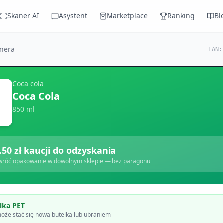
Skaner AI
Asystent
Marketplace
Ranking
Bl
anera
EAN
Coca cola
Coca Cola
850 ml
.50
zł kaucji do odzyskania
wróć opakowanie w dowolnym sklepie — bez paragonu
lka PET
oże stać się nową butelką lub ubraniem