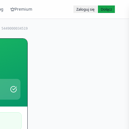
og
Premium
Zaloguj się
Dołącz
:
5449000034519