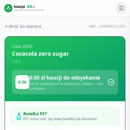
Wróć do skanera
EAN:
5449000133328
Coke ZERO
Cocacola zero sugar
1.0 L
0.50
zł kaucji do odzyskania
0.50
Zwróć opakowanie w dowolnym sklepie — bez
paragonu
Butelka PET
🧴
PET może stać się nową butelką lub ubraniem