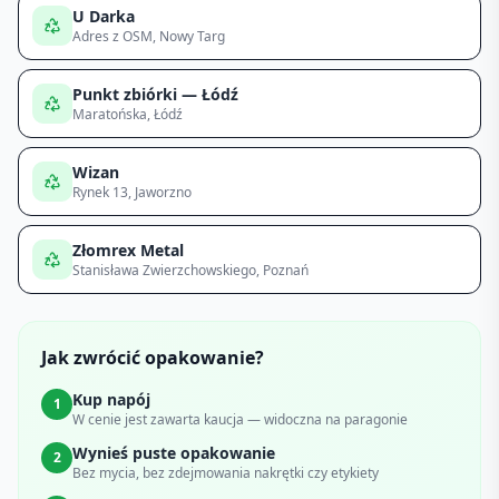
U Darka
Adres z OSM
, Nowy Targ
Punkt zbiórki — Łódź
Maratońska
, Łódź
Wizan
Rynek 13
, Jaworzno
Złomrex Metal
Stanisława Zwierzchowskiego
, Poznań
Jak zwrócić opakowanie?
Kup napój
1
W cenie jest zawarta kaucja — widoczna na paragonie
Wynieś puste opakowanie
2
Bez mycia, bez zdejmowania nakrętki czy etykiety