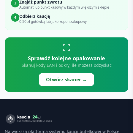
Znajdź punkt zwrotu
3
Automat lub punkt kasowy w każdym większym sklepie
Odbierz kaucję
4
0.50 zł gotówką lub jako kupon zakupowy
Sprawdź kolejne opakowanie
Skanuj kody EAN i odkryj ile możesz odzyskać
Otwórz skaner →
Największa platforma systemu kaucji butelkowej w Polsce.