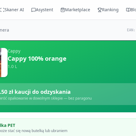
Skaner AI
Asystent
Marketplace
Ranking
Bl
anera
EAN
Cappy
Cappy 100% orange
1.0 L
.50
zł kaucji do odzyskania
wróć opakowanie w dowolnym sklepie — bez paragonu
lka PET
oże stać się nową butelką lub ubraniem