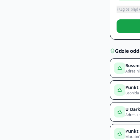
Zgłoś błąd
Gdzie odd
Rossm
Adres n
Punkt 
Leonida 
U Dar
Adres z
Punkt 
Maratoń