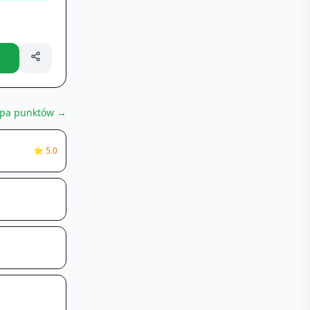
pa punktów →
⭐
5.0