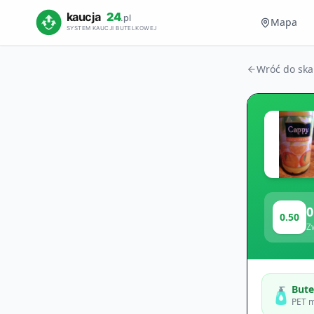
Mapa
Wróć do sk
0
0.50
Z
Bute
🧴
PET m