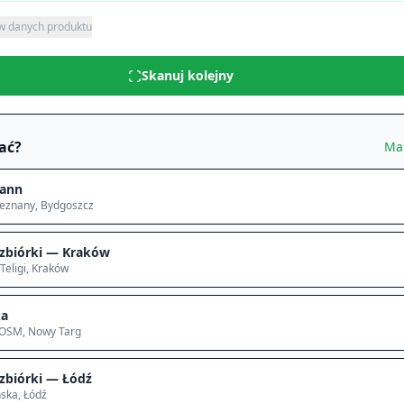
 w danych produktu
Skanuj kolejny
ać?
Ma
ann
ieznany
, Bydgoszcz
zbiórki — Kraków
Teligi
, Kraków
ka
 OSM
, Nowy Targ
zbiórki — Łódź
ska
, Łódź