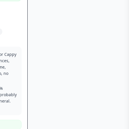
for Cappy
nces,
me,
o, no
0%
 probably
neral.