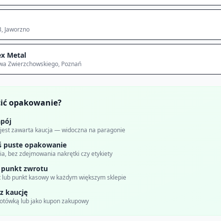
3
, Jaworzno
x Metal
awa Zwierzchowskiego
, Poznań
cić opakowanie?
pój
 jest zawarta kaucja — widoczna na paragonie
ś puste opakowanie
a, bez zdejmowania nakrętki czy etykiety
 punkt zwrotu
 lub punkt kasowy w każdym większym sklepie
z kaucję
gotówką lub jako kupon zakupowy