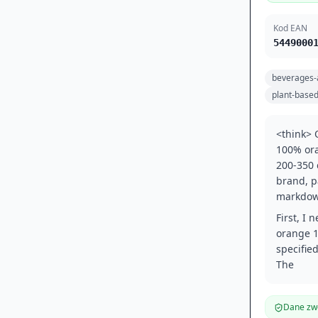
Kod EAN
5449000
beverages-
plant-base
<think> 
100% ora
200-350 
brand, p
markdow
First, I
orange 1
specified
The
Dane zwe