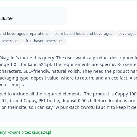
136350
and-beverages-preparations
plant-based-foods-and-beverages
beverages
d-beverages
fruit-based-beverages
Okay, let's tackle this query. The user wants a product description 
nge 1.0 L for kaucja24.pl. The requirements are specific: 3-5 sente
characters, SEO-friendly, natural Polish. They need the product na
ackaging type, deposit value, where to return, and an eco fact. Als
n or emojis.
 need to include all the required elements. The product is Cappy 10
.0 L, brand Cappy, PET bottle, deposit 0.50 zł. Return locations are
 on their site, so I can say "w punktach zwrotu kaucji" to keep it ge
ryfikowane przez kaucja24.pl