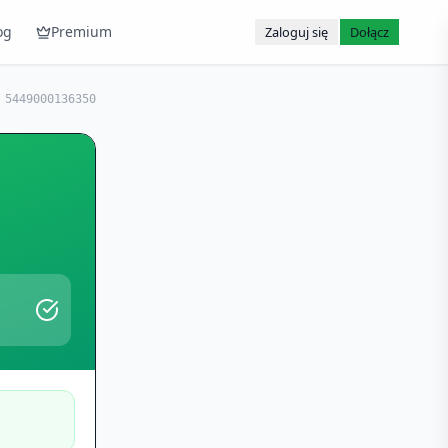
og
Premium
Zaloguj się
Dołącz
:
5449000136350