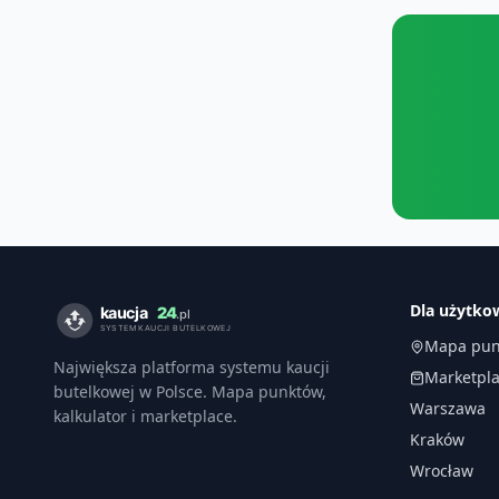
Dla użytk
Mapa pun
Największa platforma systemu kaucji
Marketpl
butelkowej w Polsce. Mapa punktów,
Warszawa
kalkulator i marketplace.
Kraków
Wrocław