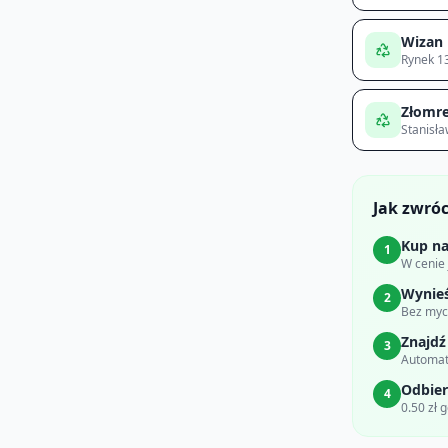
Wizan
Rynek 1
Złomre
Stanisł
Jak zwró
Kup na
1
W cenie
Wynie
2
Bez myci
Znajdź
3
Automat
Odbier
4
0.50 zł 