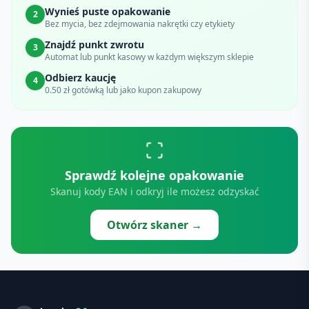
Wynieś puste opakowanie
2
Bez mycia, bez zdejmowania nakrętki czy etykiety
Znajdź punkt zwrotu
3
Automat lub punkt kasowy w każdym większym sklepie
Odbierz kaucję
4
0.50 zł gotówką lub jako kupon zakupowy
Sprawdź kolejne opakowanie
Skanuj kody EAN i odkryj ile możesz odzyskać
Otwórz skaner →