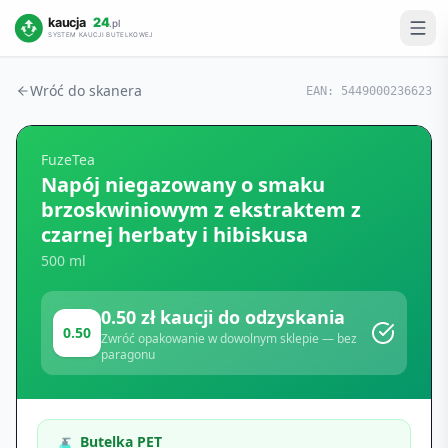
Wróć do skanera
EAN:
5449000236623
FuzeTea
Napój niegazowany o smaku
brzoskwiniowym z ekstraktem z
czarnej herbaty i hibiskusa
500 ml
0.50
zł kaucji do odzyskania
0.50
Zwróć opakowanie w dowolnym sklepie — bez
paragonu
Butelka PET