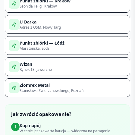
Punkt zbiórki — Kraków
Leonida Teligi
, Kraków
U Darka
Adres z OSM
, Nowy Targ
Punkt zbiórki — Łódź
Maratońska
, Łódź
Wizan
Rynek 13
, Jaworzno
Złomrex Metal
Stanisława Zwierzchowskiego
, Poznań
Jak zwrócić opakowanie?
Kup napój
1
W cenie jest zawarta kaucja — widoczna na paragonie