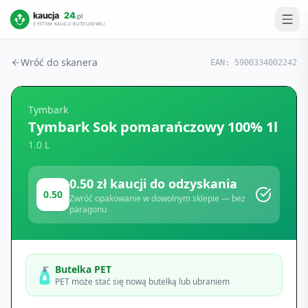
Wróć do skanera
EAN:
5900334002242
Tymbark
Tymbark Sok pomarańczowy 100% 1l
1.0 L
0.50
zł kaucji do odzyskania
0.50
Zwróć opakowanie w dowolnym sklepie — bez
paragonu
Butelka PET
🧴
PET może stać się nową butelką lub ubraniem