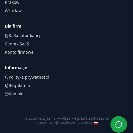
Kraków
Wrocław
Dla firm
Kalkulator kaucji
Cennik SaaS
Konto firmowe
Informacje
Polityka prywatności
Regulamin
Kontakt
©
2026
kaucja24.pl — Wszelkie prawa zastrzeżone
System kaucji butelkowej — Polska 🇵🇱