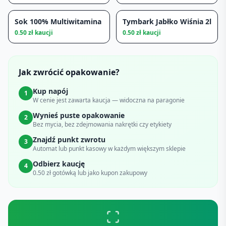
Sok 100% Multiwitamina
Tymbark Jabłko Wiśnia 2l
0.50
zł kaucji
0.50
zł kaucji
Jak zwrócić opakowanie?
Kup napój
1
W cenie jest zawarta kaucja — widoczna na paragonie
Wynieś puste opakowanie
2
Bez mycia, bez zdejmowania nakrętki czy etykiety
Znajdź punkt zwrotu
3
Automat lub punkt kasowy w każdym większym sklepie
Odbierz kaucję
4
0.50 zł gotówką lub jako kupon zakupowy