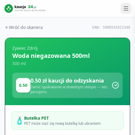
Wróć do skanera
EAN:
5900541012348
Żywiec Zdrój
Woda niegazowana 500ml
500 ml
0.50
zł kaucji do odzyskania
0.50
Zwróć opakowanie w dowolnym sklepie — bez
paragonu
Butelka PET
🧴
PET może stać się nową butelką lub ubraniem