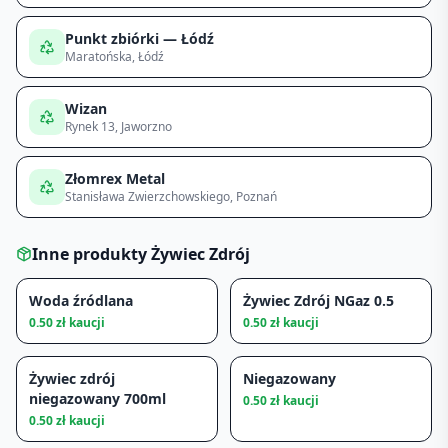
Punkt zbiórki — Łódź
Maratońska
, Łódź
Wizan
Rynek 13
, Jaworzno
Złomrex Metal
Stanisława Zwierzchowskiego
, Poznań
Inne produkty
Żywiec Zdrój
Woda źródlana
Żywiec Zdrój NGaz 0.5
0.50
zł kaucji
0.50
zł kaucji
Żywiec zdrój
Niegazowany
niegazowany 700ml
0.50
zł kaucji
0.50
zł kaucji