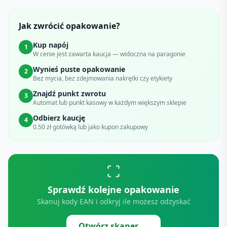
Jak zwrócić opakowanie?
Kup napój
1
W cenie jest zawarta kaucja — widoczna na paragonie
Wynieś puste opakowanie
2
Bez mycia, bez zdejmowania nakrętki czy etykiety
Znajdź punkt zwrotu
3
Automat lub punkt kasowy w każdym większym sklepie
Odbierz kaucję
4
0.50 zł gotówką lub jako kupon zakupowy
Sprawdź kolejne opakowanie
Skanuj kody EAN i odkryj ile możesz odzyskać
Otwórz skaner →