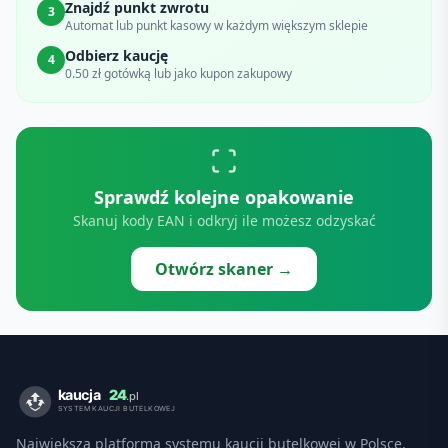
Znajdź punkt zwrotu
3
Automat lub punkt kasowy w każdym większym sklepie
Odbierz kaucję
4
0.50 zł gotówką lub jako kupon zakupowy
Sprawdź kolejne opakowanie
Skanuj kody EAN i odkryj ile możesz odzyskać
Otwórz skaner →
Największa platforma systemu kaucji butelkowej w Polsce.