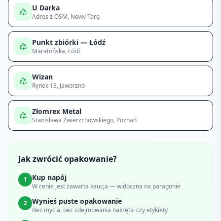
U Darka
Adres z OSM
, Nowy Targ
Punkt zbiórki — Łódź
Maratońska
, Łódź
Wizan
Rynek 13
, Jaworzno
Złomrex Metal
Stanisława Zwierzchowskiego
, Poznań
Jak zwrócić opakowanie?
Kup napój
1
W cenie jest zawarta kaucja — widoczna na paragonie
Wynieś puste opakowanie
2
Bez mycia, bez zdejmowania nakrętki czy etykiety