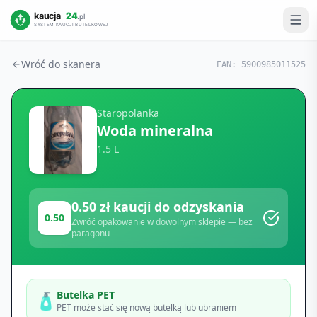
Wróć do skanera
EAN:
5900985011525
Staropolanka
Woda mineralna
1.5 L
0.50
zł kaucji do odzyskania
0.50
Zwróć opakowanie w dowolnym sklepie — bez
paragonu
Butelka PET
🧴
PET może stać się nową butelką lub ubraniem