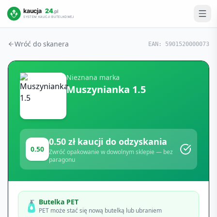
Wróć do skanera
EAN:
5901520000073
Nieznana marka
Muszynianka 1.5
0.50
zł kaucji do odzyskania
0.50
Zwróć opakowanie w dowolnym sklepie — bez
paragonu
Butelka PET
🧴
PET może stać się nową butelką lub ubraniem