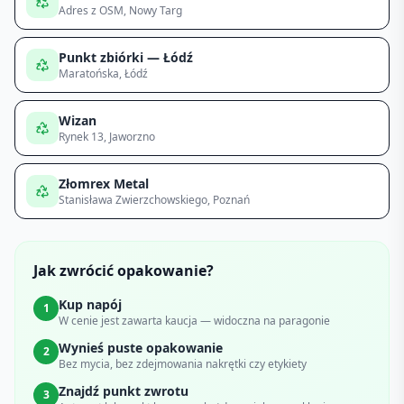
Adres z OSM
, Nowy Targ
Punkt zbiórki — Łódź
Maratońska
, Łódź
Wizan
Rynek 13
, Jaworzno
Złomrex Metal
Stanisława Zwierzchowskiego
, Poznań
Jak zwrócić opakowanie?
Kup napój
1
W cenie jest zawarta kaucja — widoczna na paragonie
Wynieś puste opakowanie
2
Bez mycia, bez zdejmowania nakrętki czy etykiety
Znajdź punkt zwrotu
3