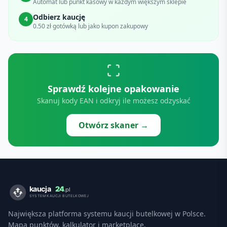
Automat lub punkt kasowy w każdym większym sklepie
Odbierz kaucję
4
0.50 zł gotówką lub jako kupon zakupowy
Sprawdź kolejne opakowanie
Skanuj kody EAN i odkryj ile możesz odzyskać
Otwórz skaner →
Największa platforma systemu kaucji butelkowej w Polsce.
Mapa punktów, kalkulator i marketplace.