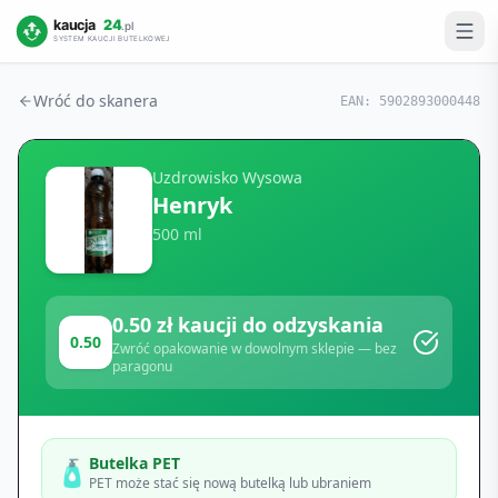
Wróć do skanera
EAN:
5902893000448
Uzdrowisko Wysowa
Henryk
500 ml
0.50
zł kaucji do odzyskania
0.50
Zwróć opakowanie w dowolnym sklepie — bez
paragonu
Butelka PET
🧴
PET może stać się nową butelką lub ubraniem