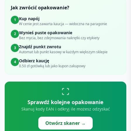
Jak zwrócić opakowanie?
Kup napój
1
W cenie jest zawarta kaucja — widoczna na paragonie
Wynieś puste opakowanie
2
Bez mycia, bez zdejmowania nakrętki czy etykiety
Znajdź punkt zwrotu
3
Automat lub punkt kasowy w każdym większym sklepie
Odbierz kaucję
4
0.50 zł gotówką lub jako kupon zakupowy
Sprawdź kolejne opakowanie
Skanuj kody EAN i odkryj ile możesz odzyskać
Otwórz skaner →