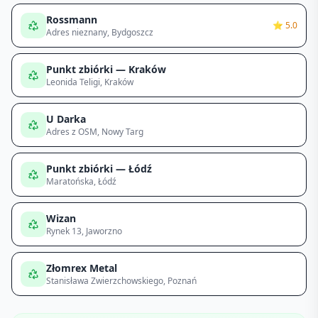
Rossmann
⭐
5.0
Adres nieznany
, Bydgoszcz
Punkt zbiórki — Kraków
Leonida Teligi
, Kraków
U Darka
Adres z OSM
, Nowy Targ
Punkt zbiórki — Łódź
Maratońska
, Łódź
Wizan
Rynek 13
, Jaworzno
Złomrex Metal
Stanisława Zwierzchowskiego
, Poznań