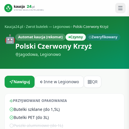
Kaucja24.pl
Zwrot butelek —
Legionowo
Polski Czerwony Krzyż
🤖
Automat kaucja (rekomat)
Czynny
Zweryfikowany
Polski Czerwony Krzyż
Jagodowa
,
Legionowo
Nawiguj
Inne w
Legionowo
QR
PRZYJMOWANE OPAKOWANIA
Butelki szklane (do 1,5L)
Butelki PET (do 3L)
Puszki aluminiowe (do 1L)