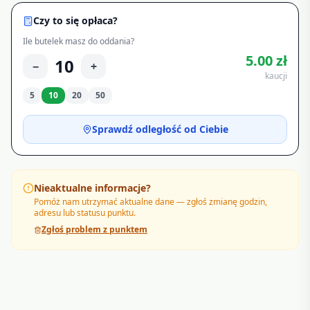
Czy to się opłaca?
Ile butelek masz do oddania?
5.00
zł
10
−
+
kaucji
5
10
20
50
Sprawdź odległość od Ciebie
Nieaktualne informacje?
Pomóż nam utrzymać aktualne dane — zgłoś zmianę godzin,
adresu lub statusu punktu.
Zgłoś problem z punktem