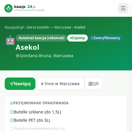
Kaucja24.pl
Zwrot butelek —
Warszawa
Asekol
🤖
Automat kaucja (rekomat)
Czynny
Zweryfikowany
Asekol
Giordana Bruna
,
Warszawa
Nawiguj
Inne w
Warszawa
QR
PRZYJMOWANE OPAKOWANIA
Butelki szklane (do 1,5L)
Butelki PET (do 3L)
Puszki aluminiowe (do 1L)