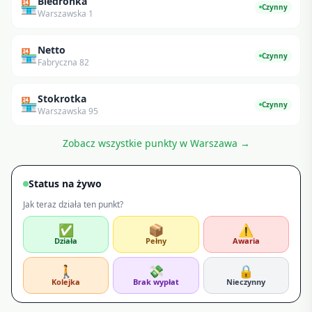
Biedronka
🏪
Czynny
Warszawska 1
Netto
🏪
Czynny
Fabryczna 82
Stokrotka
🏪
Czynny
Warszawska 95
Zobacz wszystkie punkty w
Warszawa
→
Status na żywo
Jak teraz działa ten punkt?
✅
📦
⚠️
Działa
Pełny
Awaria
🚶
💸
🔒
Kolejka
Brak wypłat
Nieczynny