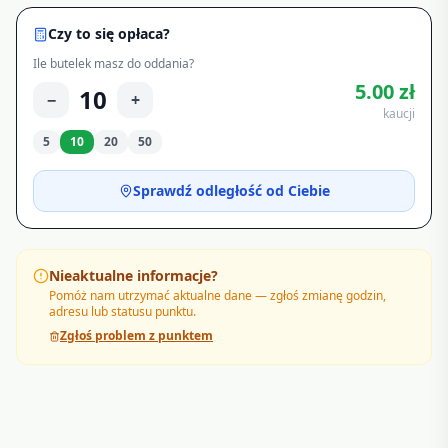
Czy to się opłaca?
Ile butelek masz do oddania?
5.00
zł
10
−
+
kaucji
5
10
20
50
Sprawdź odległość od Ciebie
Nieaktualne informacje?
Pomóż nam utrzymać aktualne dane — zgłoś zmianę godzin,
adresu lub statusu punktu.
Zgłoś problem z punktem