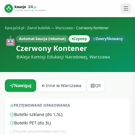
Kaucja24.pl
Zwrot butelek —
Warszawa
Czerwony Kontener
🤖
Automat kaucja (rekomat)
Czynny
Zweryfikowany
Czerwony Kontener
Aleja Komisji Edukacji Narodowej
,
Warszawa
Nawiguj
Inne w
Warszawa
QR
PRZYJMOWANE OPAKOWANIA
Butelki szklane (do 1,5L)
Butelki PET (do 3L)
Puszki aluminiowe (do 1L)