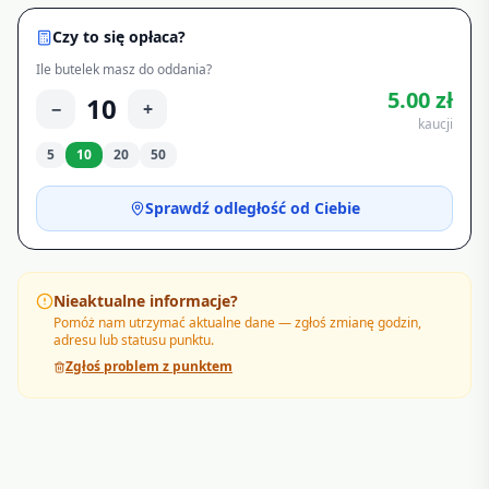
Czy to się opłaca?
Ile butelek masz do oddania?
5.00
zł
10
−
+
kaucji
5
10
20
50
Sprawdź odległość od Ciebie
Nieaktualne informacje?
Pomóż nam utrzymać aktualne dane — zgłoś zmianę godzin,
adresu lub statusu punktu.
Zgłoś problem z punktem