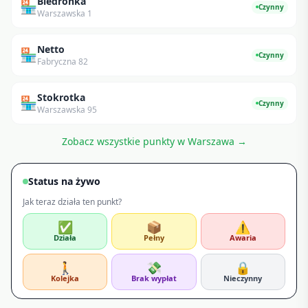
Biedronka
🏪
Czynny
Warszawska 1
Netto
🏪
Czynny
Fabryczna 82
Stokrotka
🏪
Czynny
Warszawska 95
Zobacz wszystkie punkty w
Warszawa
→
Status na żywo
Jak teraz działa ten punkt?
✅
📦
⚠️
Działa
Pełny
Awaria
🚶
💸
🔒
Kolejka
Brak wypłat
Nieczynny