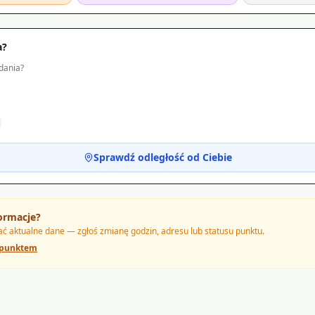
a?
dania?
Sprawdź odległość od Ciebie
ormacje?
 aktualne dane — zgłoś zmianę godzin, adresu lub statusu punktu.
 punktem