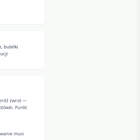
, butelki
ucji
ierdź zwrot —
otówki. Punkt
kowanie musi