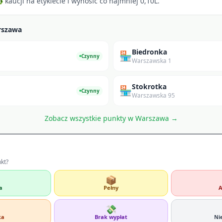
kaucji na etykiecie i wynosić co najmniej 0,10L.
rszawa
Biedronka
🏪
Czynny
Warszawska 1
Stokrotka
🏪
Czynny
Warszawska 95
Zobacz wszystkie punkty w
Warszawa
→
nkt?
📦
a
Pełny
A
💸
ka
Brak wypłat
Ni