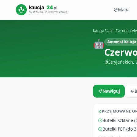
Mapa
Kaucja24.pl
Zwrot butel
🤖
Automat kaucja 
Czerwo
Stryjeńskich
,
Nawiguj
PRZYJMOWANE O
Butelki szklane (
Butelki PET (do 3