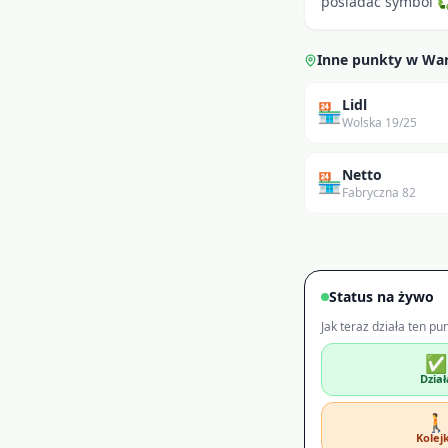
posiadać symbol ♻ 
Inne punkty w
Wa
Lidl
🏪
Wolska 19/25
Netto
🏪
Fabryczna 82
Status na żywo
Jak teraz działa ten pu
✅
Dział
🚶
Kolej