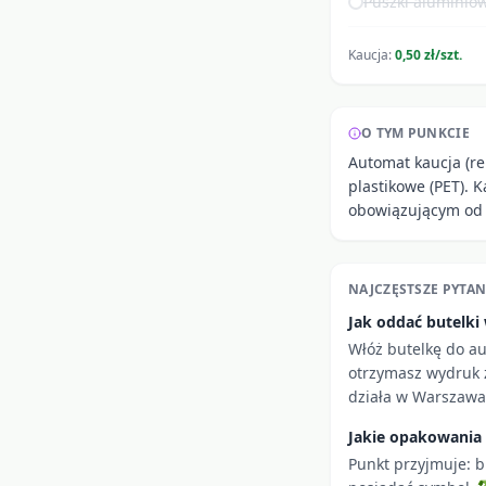
Puszki aluminiow
Kaucja:
0,50 zł/szt.
O TYM PUNKCIE
Automat kaucja (re
plastikowe (PET). 
obowiązującym od 0
NAJCZĘSTSZE PYTAN
Jak oddać butelk
Włóż butelkę do a
otrzymasz wydruk z
działa w Warszawa 
Jakie opakowania
Punkt przyjmuje: b