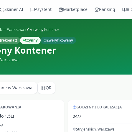
Skaner AI
Asystent
Marketplace
Ranking
Bl
ek —
Warszawa
Czerwony Kontener
(rekomat)
Czynny
Zweryfikowany
ny Kontener
Warszawa
Inne w
Warszawa
QR
PAKOWANIA
GODZINY I LOKALIZACJA
do 1,5L)
24/7
L)
Stryjeńskich
,
Warszawa