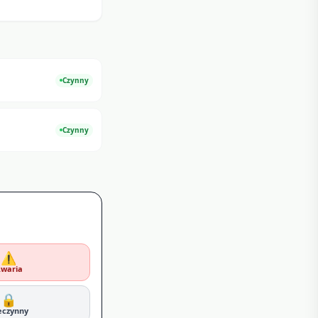
Czynny
Czynny
⚠️
waria
🔒
eczynny