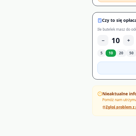
Czy to się opłac
Ile butelek masz do od
10
−
+
5
10
20
50
Nieaktualne inf
Pomóż nam utrzymać
Zgłoś problem z