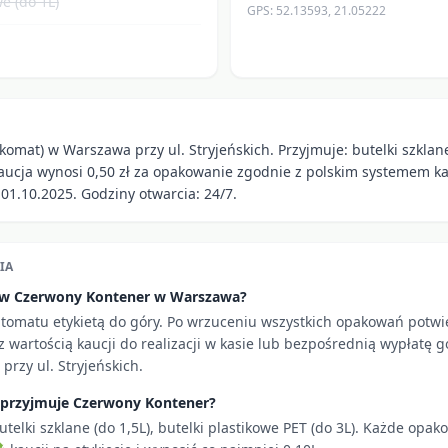
e (do 1L)
GPS:
52.13593
,
21.05222
komat) w Warszawa przy ul. Stryjeńskich. Przyjmuje: butelki szklane
Kaucja wynosi 0,50 zł za opakowanie zgodnie z polskim systemem ka
1.10.2025. Godziny otwarcia: 24/7.
IA
i w Czerwony Kontener w Warszawa?
utomatu etykietą do góry. Po wrzuceniu wszystkich opakowań potw
 wartością kaucji do realizacji w kasie lub bezpośrednią wypłatę g
przy ul. Stryjeńskich.
 przyjmuje Czerwony Kontener?
utelki szklane (do 1,5L), butelki plastikowe PET (do 3L). Każde opa