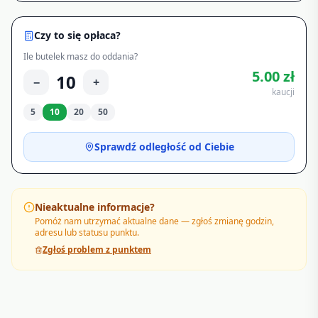
Czy to się opłaca?
Ile butelek masz do oddania?
5.00
zł
10
−
+
kaucji
5
10
20
50
Sprawdź odległość od Ciebie
Nieaktualne informacje?
Pomóż nam utrzymać aktualne dane — zgłoś zmianę godzin,
adresu lub statusu punktu.
Zgłoś problem z punktem