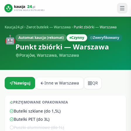
Kaucja24.pl
Zwrot butelek —
Warszawa
Punkt zbiórki — Warszawa
🤖
Automat kaucja (rekomat)
Czynny
Zweryfikowany
Punkt zbiórki — Warszawa
Porajów, Warszawa
,
Warszawa
Nawiguj
Inne w
Warszawa
QR
PRZYJMOWANE OPAKOWANIA
Butelki szklane (do 1,5L)
Butelki PET (do 3L)
Puszki aluminiowe (do 1L)