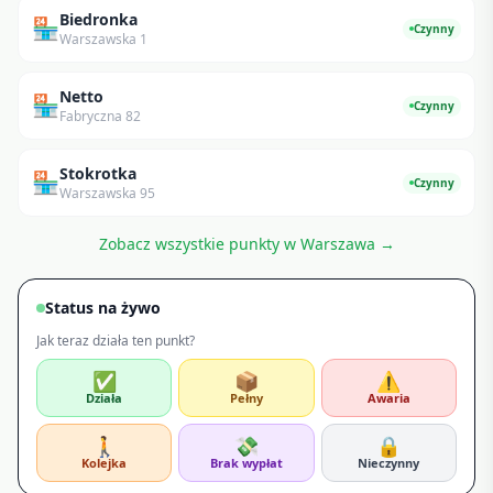
Biedronka
🏪
Czynny
Warszawska 1
Netto
🏪
Czynny
Fabryczna 82
Stokrotka
🏪
Czynny
Warszawska 95
Zobacz wszystkie punkty w
Warszawa
→
Status na żywo
Jak teraz działa ten punkt?
✅
📦
⚠️
Działa
Pełny
Awaria
🚶
💸
🔒
Kolejka
Brak wypłat
Nieczynny