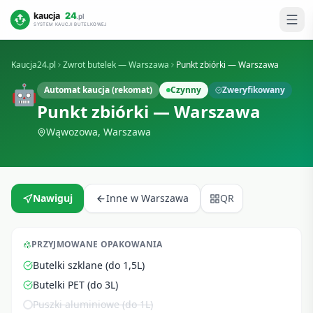
Kaucja24.pl
Zwrot butelek —
Warszawa
Punkt zbiórki — Warszawa
🤖
Automat kaucja (rekomat)
Czynny
Zweryfikowany
Punkt zbiórki — Warszawa
Wąwozowa
,
Warszawa
Nawiguj
Inne w
Warszawa
QR
PRZYJMOWANE OPAKOWANIA
Butelki szklane (do 1,5L)
Butelki PET (do 3L)
Puszki aluminiowe (do 1L)