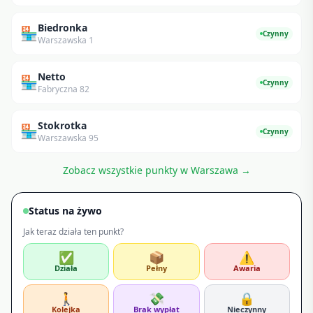
Biedronka
🏪
Czynny
Warszawska 1
Netto
🏪
Czynny
Fabryczna 82
Stokrotka
🏪
Czynny
Warszawska 95
Zobacz wszystkie punkty w
Warszawa
→
Status na żywo
Jak teraz działa ten punkt?
✅
📦
⚠️
Działa
Pełny
Awaria
🚶
💸
🔒
Kolejka
Brak wypłat
Nieczynny