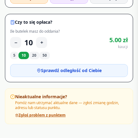
Czy to się opłaca?
Ile butelek masz do oddania?
5.00
zł
10
−
+
kaucji
5
10
20
50
Sprawdź odległość od Ciebie
Nieaktualne informacje?
Pomóż nam utrzymać aktualne dane — zgłoś zmianę godzin,
adresu lub statusu punktu.
Zgłoś problem z punktem