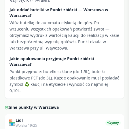
NAJCZĘSTSZE PYTANIA
Jak oddać butelki w Punkt zbiórki — Warszawa w
Warszawa?
Włóż butelkę do automatu etykietą do góry. Po
wrzuceniu wszystkich opakowań potwierdź zwrot —
otrzymasz wydruk z wartością kaucji do realizacji w kasie
lub bezpośrednią wypłatę gotówki. Punkt działa w
Warszawa przy ul. Wąwozowa.
Jakie opakowania przyjmuje Punkt zbiórki —
Warszawa?
Punkt przyjmuje: butelki szklane (do 1,5L), butelki
plastikowe PET (do 3L). Każde opakowanie musi posiadać
symbol ♻ kaucji na etykiecie i wynosić co najmniej
0,10L.
Inne punkty w
Warszawa
Lidl
🏪
Czynny
Wolska 19/25