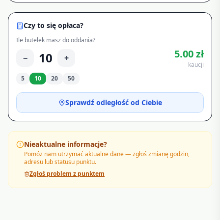
Czy to się opłaca?
Ile butelek masz do oddania?
5.00
zł
10
−
+
kaucji
5
10
20
50
Sprawdź odległość od Ciebie
Nieaktualne informacje?
Pomóż nam utrzymać aktualne dane — zgłoś zmianę godzin,
adresu lub statusu punktu.
Zgłoś problem z punktem