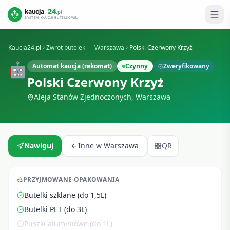
Kaucja24.pl
Zwrot butelek —
Warszawa
Polski Czerwony Krzyż
🤖
Automat kaucja (rekomat)
Czynny
Zweryfikowany
Polski Czerwony Krzyż
Aleja Stanów Zjednoczonych
,
Warszawa
Nawiguj
Inne w
Warszawa
QR
PRZYJMOWANE OPAKOWANIA
Butelki szklane (do 1,5L)
Butelki PET (do 3L)
Puszki aluminiowe (do 1L)