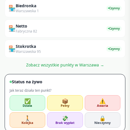
Biedronka
🏪
Czynny
Warszawska 1
Netto
🏪
Czynny
Fabryczna 82
Stokrotka
🏪
Czynny
Warszawska 95
Zobacz wszystkie punkty w
Warszawa
→
Status na żywo
Jak teraz działa ten punkt?
✅
📦
⚠️
Działa
Pełny
Awaria
🚶
💸
🔒
Kolejka
Brak wypłat
Nieczynny