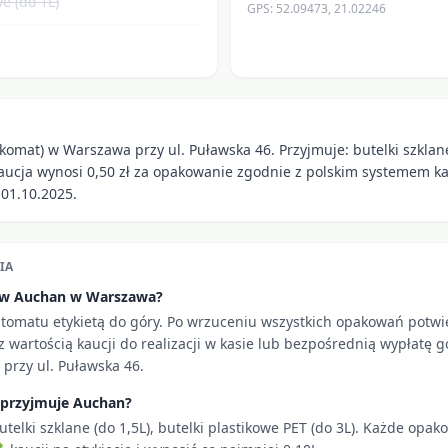
e (do 1L)
GPS:
52.09473
,
21.02246
komat) w Warszawa przy ul. Puławska 46. Przyjmuje: butelki szklane
Kaucja wynosi 0,50 zł za opakowanie zgodnie z polskim systemem ka
01.10.2025.
IA
i w Auchan w Warszawa?
utomatu etykietą do góry. Po wrzuceniu wszystkich opakowań potw
 wartością kaucji do realizacji w kasie lub bezpośrednią wypłatę g
przy ul. Puławska 46.
 przyjmuje Auchan?
utelki szklane (do 1,5L), butelki plastikowe PET (do 3L). Każde opa