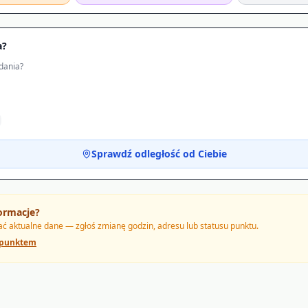
a?
dania?
Sprawdź odległość od Ciebie
ormacje?
 aktualne dane — zgłoś zmianę godzin, adresu lub statusu punktu.
 punktem