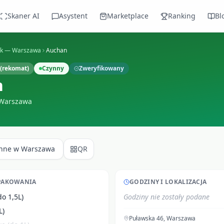
Skaner AI
Asystent
Marketplace
Ranking
Bl
ek —
Warszawa
Auchan
(rekomat)
Czynny
Zweryfikowany
n
Warszawa
Inne w
Warszawa
QR
PAKOWANIA
GODZINY I LOKALIZACJA
do 1,5L)
Godziny nie zostały podane
L)
Puławska 46
,
Warszawa