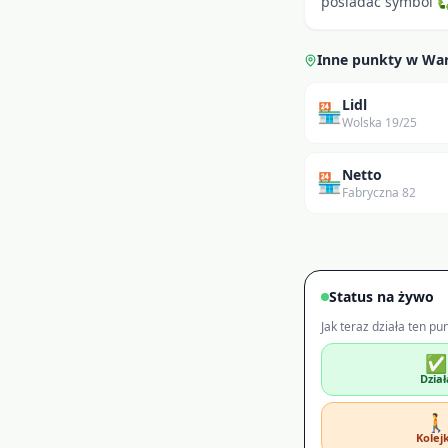
posiadać symbol ♻ 
Inne punkty w
Wa
Lidl
🏪
Wolska 19/25
Netto
🏪
Fabryczna 82
Status na żywo
Jak teraz działa ten pu
✅
Dział
🚶
Kolej