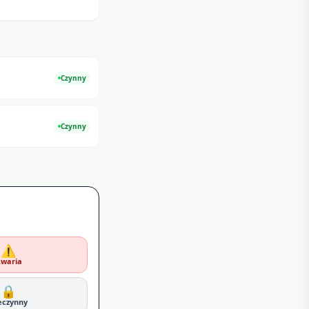
Czynny
Czynny
⚠️
waria
🔒
eczynny