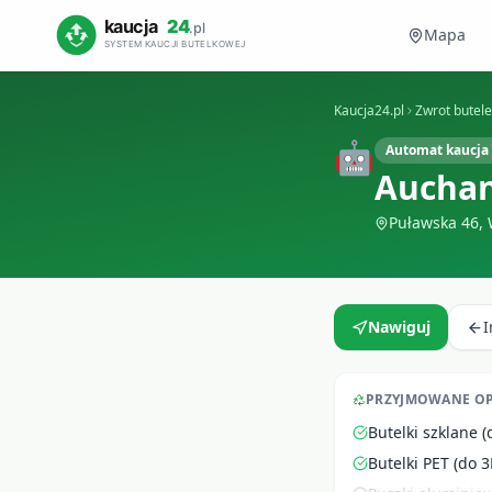
Mapa
Kaucja24.pl
Zwrot butel
🤖
Automat kaucja 
Aucha
Puławska 46
,
Nawiguj
PRZYJMOWANE O
Butelki szklane (
Butelki PET (do 3