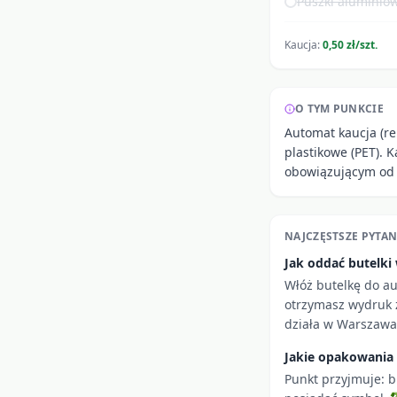
Puszki aluminiow
Kaucja:
0,50 zł/szt.
O TYM PUNKCIE
Automat kaucja (re
plastikowe (PET). 
obowiązującym od 
NAJCZĘSTSZE PYTAN
Jak oddać butelk
Włóż butelkę do a
otrzymasz wydruk z
działa w Warszawa 
Jakie opakowania
Punkt przyjmuje: b