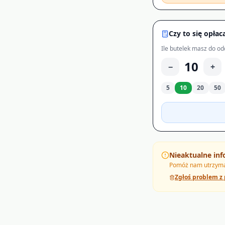
Czy to się opłac
Ile butelek masz do od
10
−
+
5
10
20
50
Nieaktualne inf
Pomóż nam utrzymać
Zgłoś problem z