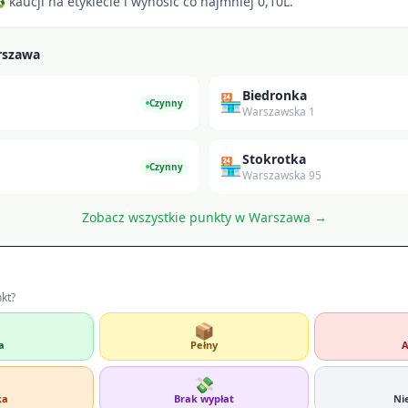
kaucji na etykiecie i wynosić co najmniej 0,10L.
rszawa
Biedronka
🏪
Czynny
Warszawska 1
Stokrotka
🏪
Czynny
Warszawska 95
Zobacz wszystkie punkty w
Warszawa
→
nkt?
📦
a
Pełny
A
💸
ka
Brak wypłat
Ni