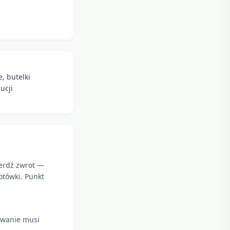
, butelki
ucji
ierdź zwrot —
otówki. Punkt
kowanie musi