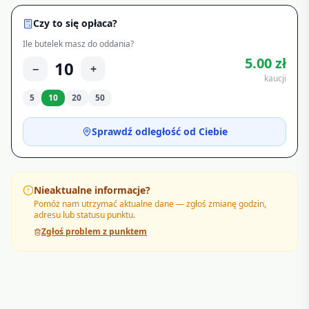
Czy to się opłaca?
Ile butelek masz do oddania?
5.00
zł
10
−
+
kaucji
5
10
20
50
Sprawdź odległość od Ciebie
Nieaktualne informacje?
Pomóż nam utrzymać aktualne dane — zgłoś zmianę godzin,
adresu lub statusu punktu.
Zgłoś problem z punktem