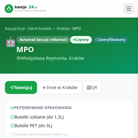
Kaucja24.pl
Zwrot butelek —
Kraków
MPO
🤖
Automat kaucja (rekomat)
Czynny
Zweryfikowany
MPO
Władysława Reymonta
,
Kraków
Nawiguj
Inne w
Kraków
QR
PRZYJMOWANE OPAKOWANIA
Butelki szklane (do 1,5L)
Butelki PET (do 3L)
Puszki aluminiowe (do 1L)