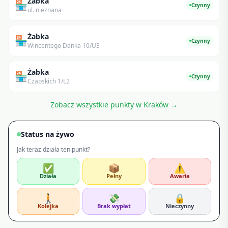
Żabka
🏪
Czynny
ul. nieznana
Żabka
🏪
Czynny
Wincentego Danka 10/U3
Żabka
🏪
Czynny
Czapskich 1/L2
Zobacz wszystkie punkty w
Kraków
→
Status na żywo
Jak teraz działa ten punkt?
✅
📦
⚠️
Działa
Pełny
Awaria
🚶
💸
🔒
Kolejka
Brak wypłat
Nieczynny