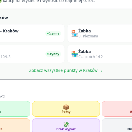
kaucji na etykiecie i wynosić co najmniej 0,10L.
aków
 — Kraków
Żabka
🏪
Czynny
ul. nieznana
Żabka
🏪
Czynny
 10/U3
Czapskich 1/L2
Zobacz wszystkie punkty w
Kraków
→
nkt?
📦
a
Pełny
A
💸
ka
Brak wypłat
Ni