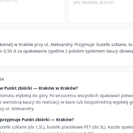
e (do 1L)
GPS:
50.00926
,
20.01571
komat) w Kraków przy ul. Aleksandry. Przyjmuje: butelki szklane, bu
si 0,50 zł za opakowanie zgodnie z polskim systemem kaucji obow
IA
i w Punkt zbiórki — Kraków w Kraków?
utomatu etykietą do góry. Po wrzuceniu wszystkich opakowań potw
 wartością kaucji do realizacji w kasie lub bezpośrednią wypłatę g
zy ul. Aleksandry.
 przyjmuje Punkt zbiórki — Kraków?
utelki szklane (do 1,5L), butelki plastikowe PET (do 3L). Każde opa