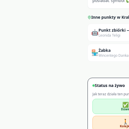
posiadać symbol ♻ 
Inne punkty w
Kr
Punkt zbiórki
🤖
Leonida Teligi
Żabka
🏪
Wincentego Danka
Status na żywo
Jak teraz działa ten pu
✅
Dział
🚶
Kolej