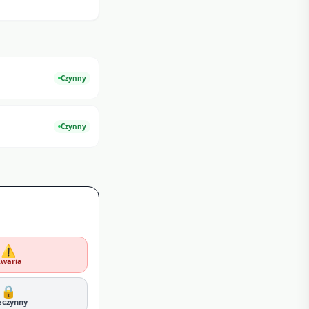
Czynny
Czynny
⚠️
waria
🔒
eczynny