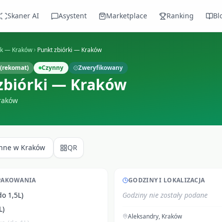
Skaner AI
Asystent
Marketplace
Ranking
Bl
ek —
Kraków
Punkt zbiórki — Kraków
(rekomat)
Czynny
Zweryfikowany
zbiórki — Kraków
raków
Inne w
Kraków
QR
PAKOWANIA
GODZINY I LOKALIZACJA
do 1,5L)
Godziny nie zostały podane
L)
Aleksandry
,
Kraków