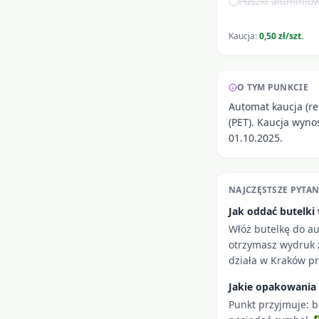
Puszki aluminiow
Kaucja:
0,50 zł/szt.
O TYM PUNKCIE
Automat kaucja (re
(PET). Kaucja wyno
01.10.2025.
NAJCZĘSTSZE PYTAN
Jak oddać butelk
Włóż butelkę do a
otrzymasz wydruk z
działa w Kraków pr
Jakie opakowania
Punkt przyjmuje: b