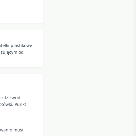
telki plastikowe
iązującym od
ierdź zwrot —
otówki. Punkt
kowanie musi