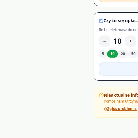
Czy to się opłac
Ile butelek masz do od
10
−
+
5
10
20
50
Nieaktualne inf
Pomóż nam utrzymać
Zgłoś problem z