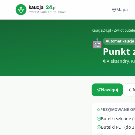
Mapa
Kaucja24.pl
Zwrot butel
🤖
Automat kaucja 
Punkt 
Aleksandry
,
K
Nawiguj
PRZYJMOWANE O
Butelki szklane (
Butelki PET (do 3