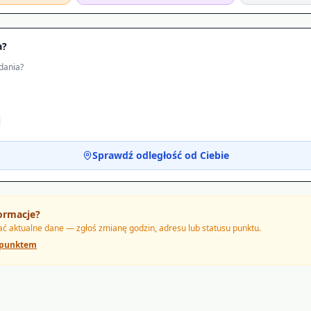
a?
dania?
Sprawdź odległość od Ciebie
ormacje?
 aktualne dane — zgłoś zmianę godzin, adresu lub statusu punktu.
 punktem