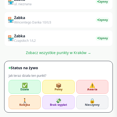
🏪
Czynny
ul. nieznana
Żabka
🏪
Czynny
Wincentego Danka 10/U3
Żabka
🏪
Czynny
Czapskich 1/L2
Zobacz wszystkie punkty w
Kraków
→
Status na żywo
Jak teraz działa ten punkt?
✅
📦
⚠️
Działa
Pełny
Awaria
🚶
💸
🔒
Kolejka
Brak wypłat
Nieczynny