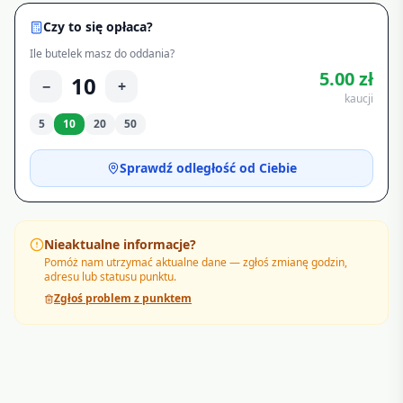
Czy to się opłaca?
Ile butelek masz do oddania?
5.00
zł
10
−
+
kaucji
5
10
20
50
Sprawdź odległość od Ciebie
Nieaktualne informacje?
Pomóż nam utrzymać aktualne dane — zgłoś zmianę godzin,
adresu lub statusu punktu.
Zgłoś problem z punktem