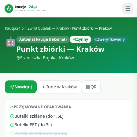
Kaucja24.pl
Zwrot butelek —
Kraków
Punkt zbiórki — Kraków
🤖
Automat kaucja (rekomat)
Czynny
Zweryfikowany
Punkt zbiórki — Kraków
Franciszka Bujaka
,
Kraków
Nawiguj
Inne w
Kraków
QR
PRZYJMOWANE OPAKOWANIA
Butelki szklane (do 1,5L)
Butelki PET (do 3L)
Puszki aluminiowe (do 1L)