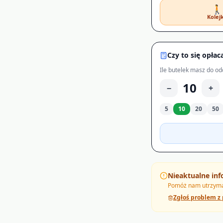
🚶
Kolej
Czy to się opłac
Ile butelek masz do od
10
−
+
5
10
20
50
Nieaktualne inf
Pomóż nam utrzymać
Zgłoś problem z