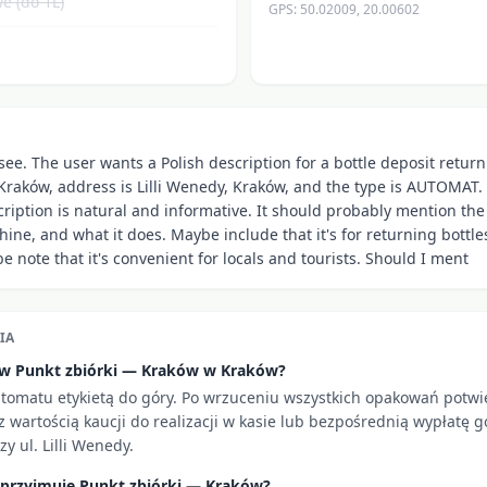
e (do 1L)
GPS:
50.02009
,
20.00602
 see. The user wants a Polish description for a bottle deposit retu
Kraków, address is Lilli Wenedy, Kraków, and the type is AUTOMAT. F
iption is natural and informative. It should probably mention the l
ne, and what it does. Maybe include that it's for returning bottle
e note that it's convenient for locals and tourists. Should I ment
IA
i w Punkt zbiórki — Kraków w Kraków?
utomatu etykietą do góry. Po wrzuceniu wszystkich opakowań potw
 wartością kaucji do realizacji w kasie lub bezpośrednią wypłatę g
y ul. Lilli Wenedy.
 przyjmuje Punkt zbiórki — Kraków?