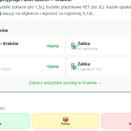
utelki szklane (do 1,5L), butelki plastikowe PET (do 3L). Każde opa
kaucji na etykiecie i wynosić co najmniej 0,10L.
aków
 — Kraków
Żabka
🏪
Czynny
ul. nieznana
Żabka
🏪
Czynny
 10/U3
Czapskich 1/L2
Zobacz wszystkie punkty w
Kraków
→
nkt?
📦
a
Pełny
A