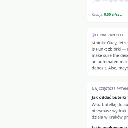
Puszki aluminiow
Kaucja:
0,50 zł/szt.
O TYM PUNKCIE
<think> Okay, let's
is Punkt zbiórki — 
make sure the descr
an automated machi
deposit. Also, mayb
NAJCZĘSTSZE PYTAN
Jak oddać butelk
Włóż butelkę do a
otrzymasz wydruk z
działa w Kraków prz
Jakie opakowania