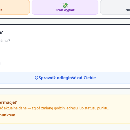
💸
ka
Brak wypłat
Ni
a?
dania?
Sprawdź odległość od Ciebie
ormacje?
 aktualne dane — zgłoś zmianę godzin, adresu lub statusu punktu.
 punktem