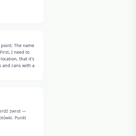
rn point. The name
irst, I need to
ocation, that it's
s and cans with a
ierdź zwrot —
otówki. Punkt