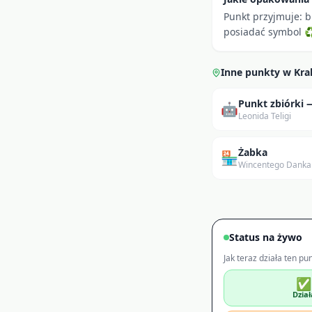
Punkt przyjmuje: b
posiadać symbol ♻ 
Inne punkty w
Kr
Punkt zbiórki
🤖
Leonida Teligi
Żabka
🏪
Wincentego Danka
Status na żywo
Jak teraz działa ten pu
✅
Dział