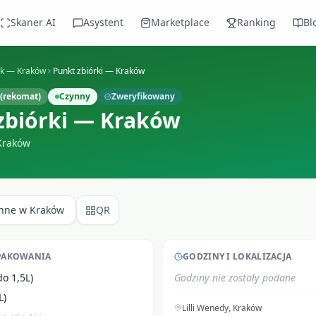
Skaner AI
Asystent
Marketplace
Ranking
Bl
ek —
Kraków
Punkt zbiórki — Kraków
(rekomat)
Czynny
Zweryfikowany
zbiórki — Kraków
Kraków
Inne w
Kraków
QR
PAKOWANIA
GODZINY I LOKALIZACJA
do 1,5L)
Godziny nie zostały podane
L)
Lilli Wenedy
,
Kraków