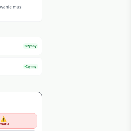
kowanie musi
Czynny
Czynny
⚠️
waria