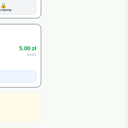
🔒
eczynny
5.00
zł
kaucji