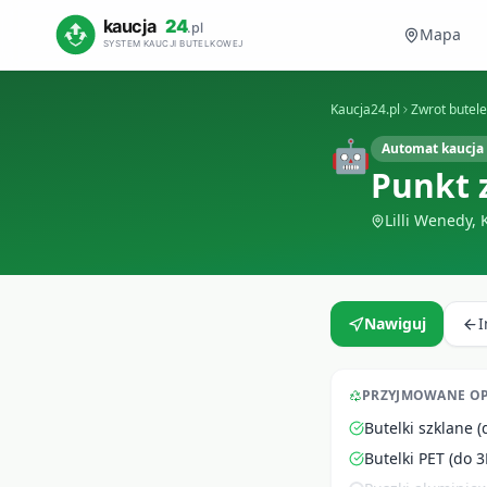
Mapa
Kaucja24.pl
Zwrot butel
🤖
Automat kaucja 
Punkt 
Lilli Wenedy
,
Nawiguj
PRZYJMOWANE O
Butelki szklane (
Butelki PET (do 3