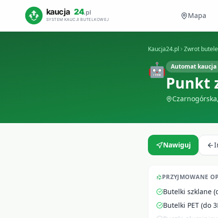
Mapa
Kaucja24.pl
Zwrot butel
🤖
Automat kaucja 
Punkt 
Czarnogórska
Nawiguj
PRZYJMOWANE O
Butelki szklane (
Butelki PET (do 3