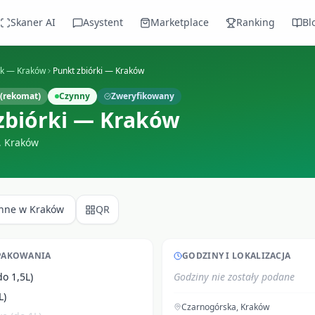
Skaner AI
Asystent
Marketplace
Ranking
Bl
ek —
Kraków
Punkt zbiórki — Kraków
(rekomat)
Czynny
Zweryfikowany
zbiórki — Kraków
,
Kraków
Inne w
Kraków
QR
PAKOWANIA
GODZINY I LOKALIZACJA
do 1,5L)
Godziny nie zostały podane
L)
Czarnogórska
,
Kraków