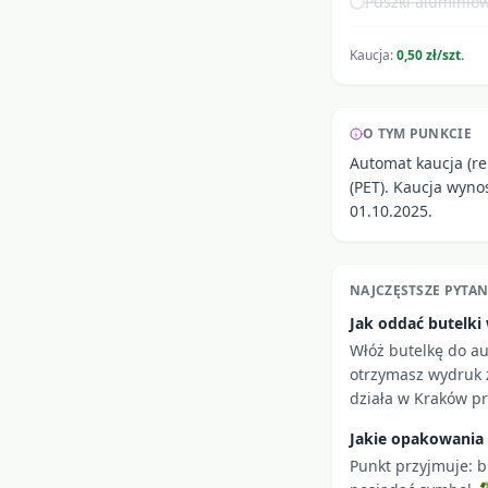
Puszki aluminiow
Kaucja:
0,50 zł/szt.
O TYM PUNKCIE
Automat kaucja (re
(PET). Kaucja wyno
01.10.2025.
NAJCZĘSTSZE PYTAN
Jak oddać butelk
Włóż butelkę do a
otrzymasz wydruk z
działa w Kraków pr
Jakie opakowania
Punkt przyjmuje: b