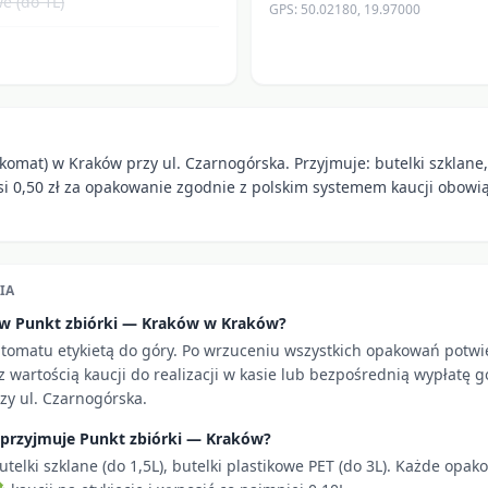
e (do 1L)
GPS:
50.02180
,
19.97000
komat) w Kraków przy ul. Czarnogórska. Przyjmuje: butelki szklane,
si 0,50 zł za opakowanie zgodnie z polskim systemem kaucji obow
IA
i w Punkt zbiórki — Kraków w Kraków?
utomatu etykietą do góry. Po wrzuceniu wszystkich opakowań potw
 wartością kaucji do realizacji w kasie lub bezpośrednią wypłatę g
zy ul. Czarnogórska.
 przyjmuje Punkt zbiórki — Kraków?
utelki szklane (do 1,5L), butelki plastikowe PET (do 3L). Każde opa