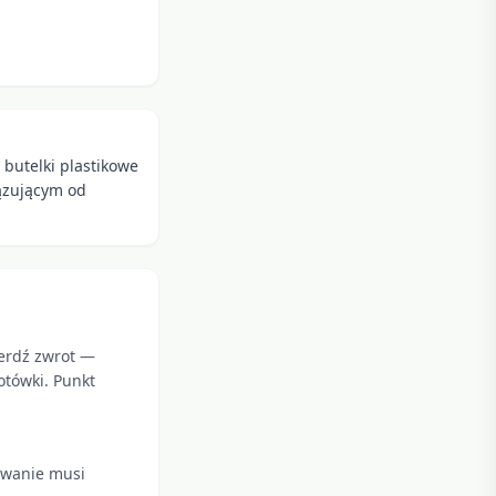
 butelki plastikowe
iązującym od
ierdź zwrot —
otówki. Punkt
kowanie musi