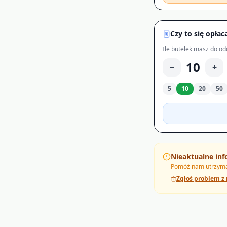
Czy to się opłac
Ile butelek masz do od
10
−
+
5
10
20
50
Nieaktualne inf
Pomóż nam utrzymać
Zgłoś problem z