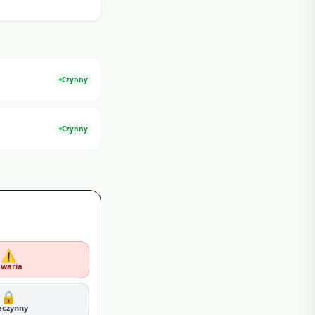
Czynny
Czynny
⚠️
waria
🔒
eczynny