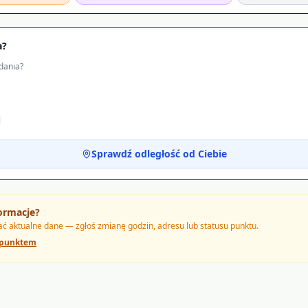
a?
dania?
Sprawdź odległość od Ciebie
ormacje?
 aktualne dane — zgłoś zmianę godzin, adresu lub statusu punktu.
 punktem