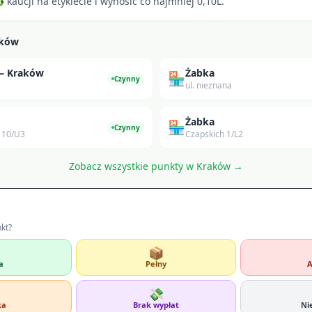
kaucji na etykiecie i wynosić co najmniej 0,10L.
aków
 — Kraków
Żabka
🏪
Czynny
ul. nieznana
Żabka
🏪
Czynny
 10/U3
Czapskich 1/L2
Zobacz wszystkie punkty w
Kraków
→
nkt?
📦
a
Pełny
A
💸
ka
Brak wypłat
Ni