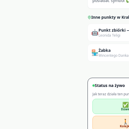
posiadać symbol ♻ 
Inne punkty w
Kr
Punkt zbiórki
🤖
Leonida Teligi
Żabka
🏪
Wincentego Danka
Status na żywo
Jak teraz działa ten pu
✅
Dział
🚶
Kolej