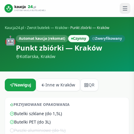
Kaucja24.pl
Zwrot butelek —
Kraków
Punkt zbiórki — Kraków
🤖
Automat kaucja (rekomat)
Czynny
Zweryfikowany
Punkt zbiórki — Kraków
Kotlarska
,
Kraków
Nawiguj
Inne w
Kraków
QR
PRZYJMOWANE OPAKOWANIA
Butelki szklane (do 1,5L)
Butelki PET (do 3L)
Puszki aluminiowe (do 1L)