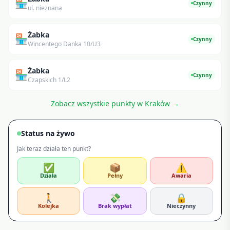
🏪
Czynny
ul. nieznana
Żabka
🏪
Czynny
Wincentego Danka 10/U3
Żabka
🏪
Czynny
Czapskich 1/L2
Zobacz wszystkie punkty w
Kraków
→
Status na żywo
Jak teraz działa ten punkt?
✅
📦
⚠️
Działa
Pełny
Awaria
🚶
💸
🔒
Kolejka
Brak wypłat
Nieczynny