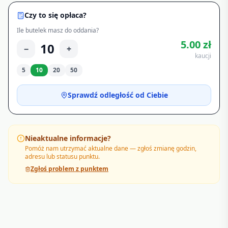
Czy to się opłaca?
Ile butelek masz do oddania?
5.00
zł
10
−
+
kaucji
5
10
20
50
Sprawdź odległość od Ciebie
Nieaktualne informacje?
Pomóż nam utrzymać aktualne dane — zgłoś zmianę godzin,
adresu lub statusu punktu.
Zgłoś problem z punktem