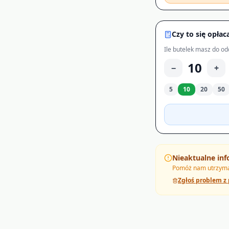
Czy to się opłac
Ile butelek masz do od
10
−
+
5
10
20
50
Nieaktualne inf
Pomóż nam utrzymać
Zgłoś problem z