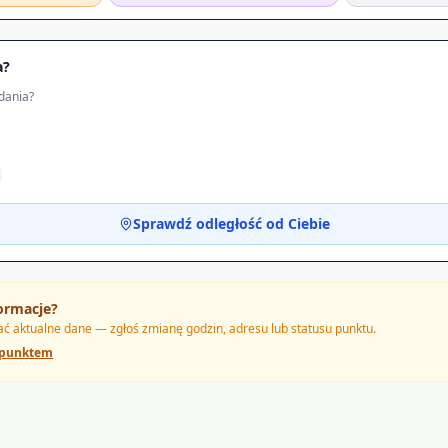
a?
dania?
Sprawdź odległość od Ciebie
ormacje?
 aktualne dane — zgłoś zmianę godzin, adresu lub statusu punktu.
 punktem