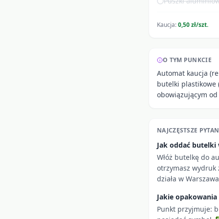
Puszki aluminiow
Kaucja:
0,50 zł/szt.
O TYM PUNKCIE
Automat kaucja (re
butelki plastikowe
obowiązującym od 
NAJCZĘSTSZE PYTAN
Jak oddać butelk
Włóż butelkę do a
otrzymasz wydruk z
działa w Warszawa 
Jakie opakowania
Punkt przyjmuje: b