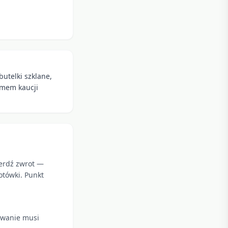
utelki szklane,
emem kaucji
ierdź zwrot —
otówki. Punkt
kowanie musi