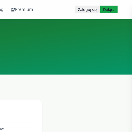
og
Premium
Zaloguj się
Dołącz
awa