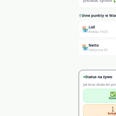
posiadać symbol ♻ 
Inne punkty w
Wa
Lidl
🏪
Wolska 19/25
Netto
🏪
Fabryczna 82
Status na żywo
Jak teraz działa ten pu
✅
Dział
🚶
Kolej