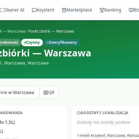
Skaner AI
Asystent
Marketplace
Ranking
Bl
ek —
Warszawa
Punkt zbiórki — Warszawa
(rekomat)
Czynny
Zweryfikowany
zbiórki — Warszawa
oń, Warszawa
,
Warszawa
Inne w
Warszawa
QR
PAKOWANIA
GODZINY I LOKALIZACJA
do 1,5L)
Godziny nie zostały podane
L)
Anieli Krzywoń, Warszawa
,
Warsz