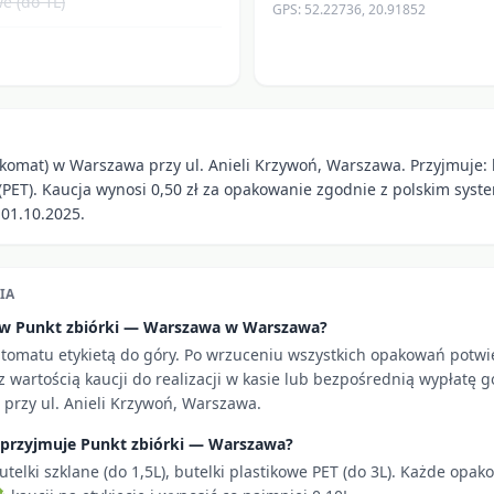
e (do 1L)
GPS:
52.22736
,
20.91852
komat) w Warszawa przy ul. Anieli Krzywoń, Warszawa. Przyjmuje: b
 (PET). Kaucja wynosi 0,50 zł za opakowanie zgodnie z polskim syst
01.10.2025.
IA
i w Punkt zbiórki — Warszawa w Warszawa?
utomatu etykietą do góry. Po wrzuceniu wszystkich opakowań potw
 wartością kaucji do realizacji w kasie lub bezpośrednią wypłatę g
przy ul. Anieli Krzywoń, Warszawa.
 przyjmuje Punkt zbiórki — Warszawa?
utelki szklane (do 1,5L), butelki plastikowe PET (do 3L). Każde opa