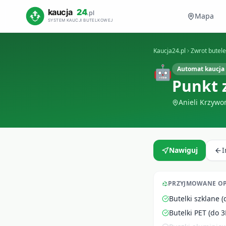
Mapa
Kaucja24.pl
Zwrot butel
🤖
Automat kaucja 
Punkt 
Anieli Krzyw
Nawiguj
PRZYJMOWANE O
Butelki szklane (
Butelki PET (do 3