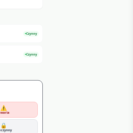
Czynny
Czynny
⚠️
waria
🔒
eczynny