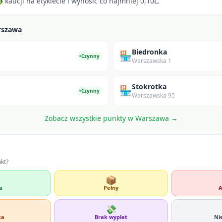
kaucji na etykiecie i wynosić co najmniej 0,10L.
rszawa
Biedronka
🏪
Czynny
Warszawska 1
Stokrotka
🏪
Czynny
Warszawska 95
Zobacz wszystkie punkty w
Warszawa
→
nkt?
📦
a
Pełny
A
💸
ka
Brak wypłat
Ni