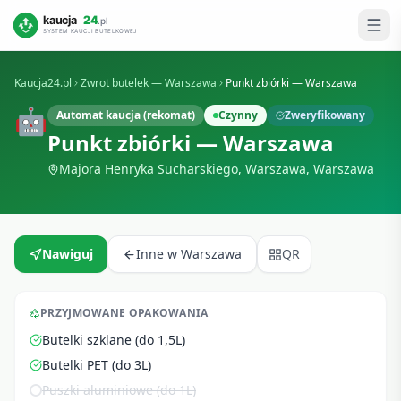
Kaucja24.pl
Zwrot butelek —
Warszawa
Punkt zbiórki — Warszawa
🤖
Automat kaucja (rekomat)
Czynny
Zweryfikowany
Punkt zbiórki — Warszawa
Majora Henryka Sucharskiego, Warszawa
,
Warszawa
Nawiguj
Inne w
Warszawa
QR
PRZYJMOWANE OPAKOWANIA
Butelki szklane (do 1,5L)
Butelki PET (do 3L)
Puszki aluminiowe (do 1L)