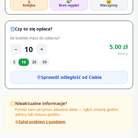
🚶
💸
🔒
Kolejka
Brak wypłat
Nieczynny
Czy to się opłaca?
Ile butelek masz do oddania?
5.00
zł
10
−
+
kaucji
5
10
20
50
Sprawdź odległość od Ciebie
Nieaktualne informacje?
Pomóż nam utrzymać aktualne dane — zgłoś zmianę godzin,
adresu lub statusu punktu.
Zgłoś problem z punktem