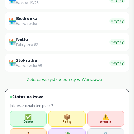
Wolska 19/25
Biedronka
🏪
Czynny
Warszawska 1
Netto
🏪
Czynny
Fabryczna 82
Stokrotka
🏪
Czynny
Warszawska 95
Zobacz wszystkie punkty w
Warszawa
→
Status na żywo
Jak teraz działa ten punkt?
✅
📦
⚠️
Działa
Pełny
Awaria