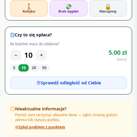
🚶
💸
🔒
Kolejka
Brak wypłat
Nieczynny
Czy to się opłaca?
Ile butelek masz do oddania?
5.00
zł
10
−
+
kaucji
5
10
20
50
Sprawdź odległość od Ciebie
Nieaktualne informacje?
Pomóż nam utrzymać aktualne dane — zgłoś zmianę godzin,
adresu lub statusu punktu.
Zgłoś problem z punktem