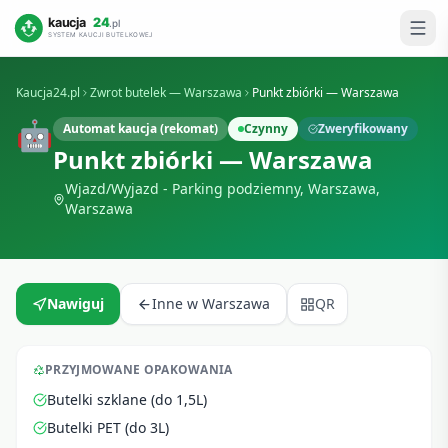
Kaucja24.pl
Zwrot butelek —
Warszawa
Punkt zbiórki — Warszawa
🤖
Automat kaucja (rekomat)
Czynny
Zweryfikowany
Punkt zbiórki — Warszawa
Wjazd/Wyjazd - Parking podziemny, Warszawa
,
Warszawa
Nawiguj
Inne w
Warszawa
QR
PRZYJMOWANE OPAKOWANIA
Butelki szklane (do 1,5L)
Butelki PET (do 3L)