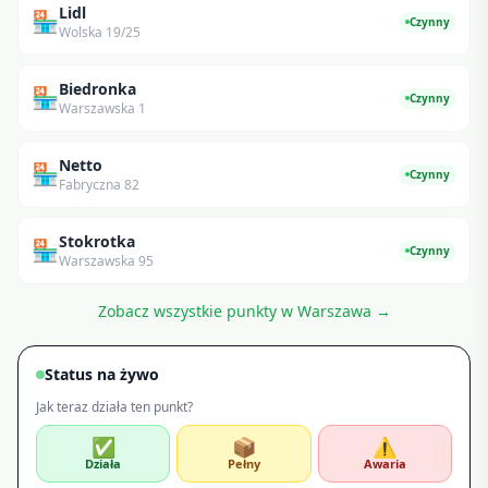
Lidl
🏪
Czynny
Wolska 19/25
Biedronka
🏪
Czynny
Warszawska 1
Netto
🏪
Czynny
Fabryczna 82
Stokrotka
🏪
Czynny
Warszawska 95
Zobacz wszystkie punkty w
Warszawa
→
Status na żywo
Jak teraz działa ten punkt?
✅
📦
⚠️
Działa
Pełny
Awaria