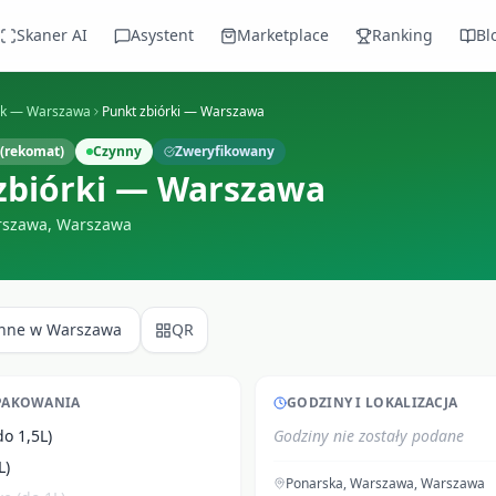
Skaner AI
Asystent
Marketplace
Ranking
Bl
ek —
Warszawa
Punkt zbiórki — Warszawa
(rekomat)
Czynny
Zweryfikowany
zbiórki — Warszawa
rszawa
,
Warszawa
Inne w
Warszawa
QR
PAKOWANIA
GODZINY I LOKALIZACJA
do 1,5L)
Godziny nie zostały podane
L)
Ponarska, Warszawa
,
Warszawa