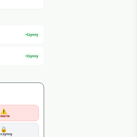
Czynny
Czynny
⚠️
waria
🔒
eczynny