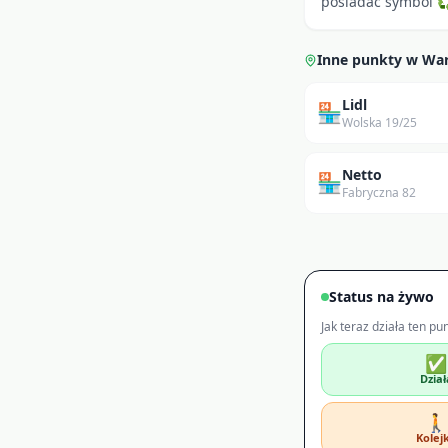
posiadać symbol ♻ 
Inne punkty w
Wa
Lidl
🏪
Wolska 19/25
Netto
🏪
Fabryczna 82
Status na żywo
Jak teraz działa ten pu
✅
Dział
🚶
Kolej