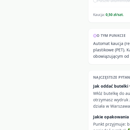
Puszki aluminiow
Kaucja:
0,50 zł/szt.
O TYM PUNKCIE
Automat kaucja (re
plastikowe (PET). 
obowiązującym od 
NAJCZĘSTSZE PYTAN
Jak oddać butelk
Włóż butelkę do a
otrzymasz wydruk z
działa w Warszawa
Jakie opakowania
Punkt przyjmuje: b