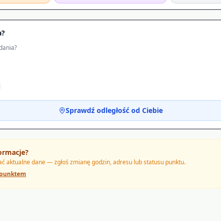
a?
dania?
Sprawdź odległość od Ciebie
ormacje?
 aktualne dane — zgłoś zmianę godzin, adresu lub statusu punktu.
 punktem