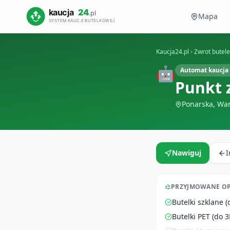
Mapa
Kaucja24.pl
Zwrot butel
🤖
Automat kaucja 
Punkt 
Ponarska, Wa
Nawiguj
PRZYJMOWANE O
Butelki szklane (
Butelki PET (do 3