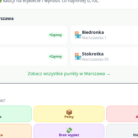
kaucji na etykiecie i wynosić co najmniej 0,10L.
rszawa
Biedronka
🏪
Czynny
Warszawska 1
Stokrotka
🏪
Czynny
Warszawska 95
Zobacz wszystkie punkty w
Warszawa
→
nkt?
📦
a
Pełny
A
💸
ka
Brak wypłat
Ni