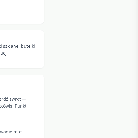
 szklane, butelki
ucji
ierdź zwrot —
otówki. Punkt
kowanie musi