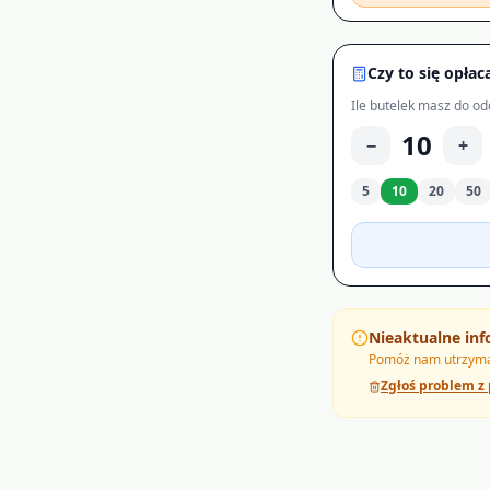
Czy to się opłac
Ile butelek masz do od
10
−
+
5
10
20
50
Nieaktualne inf
Pomóż nam utrzymać
Zgłoś problem z