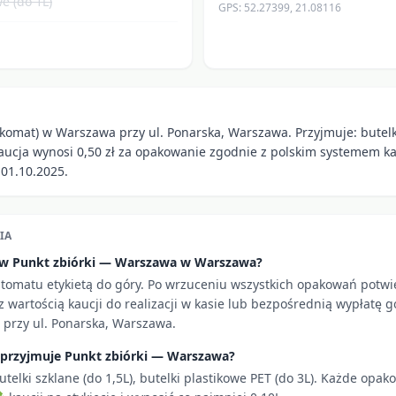
e (do 1L)
GPS:
52.27399
,
21.08116
komat) w Warszawa przy ul. Ponarska, Warszawa. Przyjmuje: butelki
Kaucja wynosi 0,50 zł za opakowanie zgodnie z polskim systemem ka
01.10.2025.
IA
i w Punkt zbiórki — Warszawa w Warszawa?
utomatu etykietą do góry. Po wrzuceniu wszystkich opakowań potw
 wartością kaucji do realizacji w kasie lub bezpośrednią wypłatę g
 przy ul. Ponarska, Warszawa.
 przyjmuje Punkt zbiórki — Warszawa?
utelki szklane (do 1,5L), butelki plastikowe PET (do 3L). Każde opa