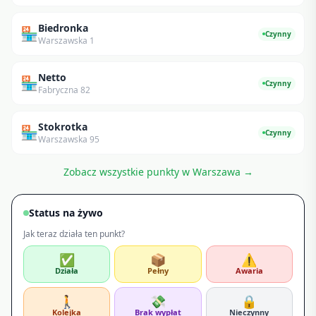
Biedronka
🏪
Czynny
Warszawska 1
Netto
🏪
Czynny
Fabryczna 82
Stokrotka
🏪
Czynny
Warszawska 95
Zobacz wszystkie punkty w
Warszawa
→
Status na żywo
Jak teraz działa ten punkt?
✅
📦
⚠️
Działa
Pełny
Awaria
🚶
💸
🔒
Kolejka
Brak wypłat
Nieczynny