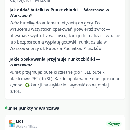
NAJCZĘSTSZE PYTANIA
Jak oddać butelki w Punkt zbiórki — Warszawa w
Warszawa?
Włóż butelkę do automatu etykietą do góry. Po
wrzuceniu wszystkich opakowań potwierdź zwrot —
otrzymasz wydruk z wartością kaucji do realizacji w kasie
lub bezpośrednią wypłatę gotówki. Punkt działa w
Warszawa przy ul. Kubusia Puchatka, Pruszków.
Jakie opakowania przyjmuje Punkt zbiórki —
Warszawa?
Punkt przyjmuje: butelki szklane (do 1,5L), butelki
plastikowe PET (do 3L). Każde opakowanie musi posiadać
symbol ♻ kaucji na etykiecie i wynosić co najmniej
0,10L.
Inne punkty w
Warszawa
Lidl
🏪
Czynny
Wolska 19/25