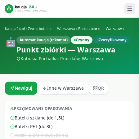
Kaucja24.pl
Zwrot butelek —
Warszawa
Punkt zbiórki — Warszawa
🤖
Automat kaucja (rekomat)
Czynny
Zweryfikowany
Punkt zbiórki — Warszawa
Kubusia Puchatka, Pruszków
,
Warszawa
Nawiguj
Inne w
Warszawa
QR
PRZYJMOWANE OPAKOWANIA
Butelki szklane (do 1,5L)
Butelki PET (do 3L)
Puszki aluminiowe (do 1L)