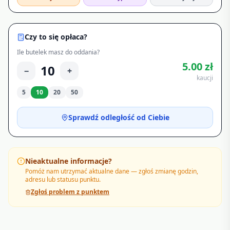
Czy to się opłaca?
Ile butelek masz do oddania?
5.00
zł
10
−
+
kaucji
5
10
20
50
Sprawdź odległość od Ciebie
Nieaktualne informacje?
Pomóż nam utrzymać aktualne dane — zgłoś zmianę godzin,
adresu lub statusu punktu.
Zgłoś problem z punktem