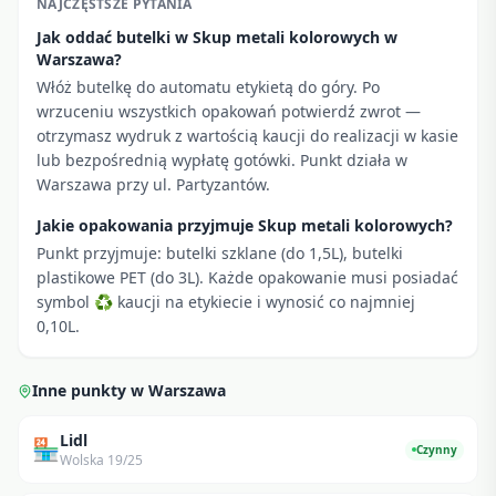
NAJCZĘSTSZE PYTANIA
Jak oddać butelki w Skup metali kolorowych w
Warszawa?
Włóż butelkę do automatu etykietą do góry. Po
wrzuceniu wszystkich opakowań potwierdź zwrot —
otrzymasz wydruk z wartością kaucji do realizacji w kasie
lub bezpośrednią wypłatę gotówki. Punkt działa w
Warszawa przy ul. Partyzantów.
Jakie opakowania przyjmuje Skup metali kolorowych?
Punkt przyjmuje: butelki szklane (do 1,5L), butelki
plastikowe PET (do 3L). Każde opakowanie musi posiadać
symbol ♻ kaucji na etykiecie i wynosić co najmniej
0,10L.
Inne punkty w
Warszawa
Lidl
🏪
Czynny
Wolska 19/25