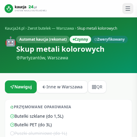
Kaucja24.pl
Zwrot butelek —
Warszawa
Skup metali kolorowych
🤖
Automat kaucja (rekomat)
Czynny
Zweryfikowany
Skup metali kolorowych
Partyzantów
,
Warszawa
Nawiguj
Inne w
Warszawa
QR
PRZYJMOWANE OPAKOWANIA
Butelki szklane (do 1,5L)
Butelki PET (do 3L)
Puszki aluminiowe (do 1L)