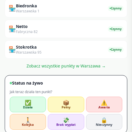
Biedronka
🏪
Czynny
Warszawska 1
Netto
🏪
Czynny
Fabryczna 82
Stokrotka
🏪
Czynny
Warszawska 95
Zobacz wszystkie punkty w
Warszawa
→
Status na żywo
Jak teraz działa ten punkt?
✅
📦
⚠️
Działa
Pełny
Awaria
🚶
💸
🔒
Kolejka
Brak wypłat
Nieczynny