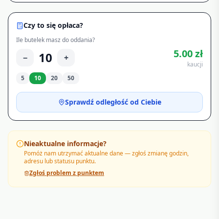
Czy to się opłaca?
Ile butelek masz do oddania?
5.00
zł
10
−
+
kaucji
5
10
20
50
Sprawdź odległość od Ciebie
Nieaktualne informacje?
Pomóż nam utrzymać aktualne dane — zgłoś zmianę godzin,
adresu lub statusu punktu.
Zgłoś problem z punktem