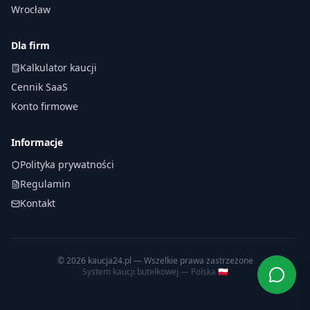
Wrocław
Dla firm
Kalkulator kaucji
Cennik SaaS
Konto firmowe
Informacje
Polityka prywatności
Regulamin
Kontakt
©
2026
kaucja24.pl — Wszelkie prawa zastrzeżone
System kaucji butelkowej — Polska 🇵🇱