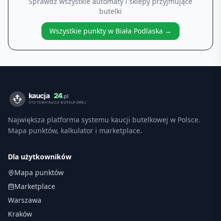
Sprawdź wszystkie automaty i sklepy przyjmujące
butelki
Wszystkie punkty w
Biała Podlaska
→
Największa platforma systemu kaucji butelkowej w Polsce.
Mapa punktów, kalkulator i marketplace.
Dla użytkowników
Mapa punktów
Marketplace
Warszawa
Kraków