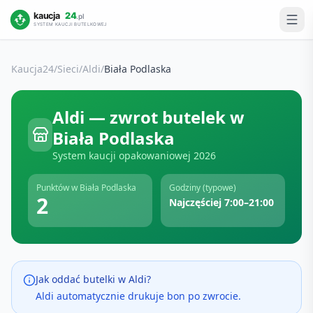
Kaucja24
/
Sieci
/
Aldi
/
Biała Podlaska
Aldi
— zwrot butelek w
Biała Podlaska
System kaucji opakowaniowej
2026
Punktów w
Biała Podlaska
Godziny (typowe)
2
Najczęściej 7:00–21:00
Jak oddać butelki w
Aldi
?
Aldi automatycznie drukuje bon po zwrocie.