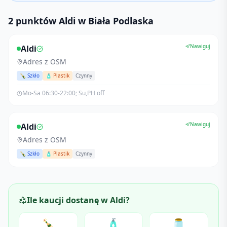
2 punktów Aldi w Biała Podlaska
Nawiguj
Aldi
Adres z OSM
🍾 Szkło
🧴 Plastik
Czynny
Mo-Sa 06:30-22:00; Su,PH off
Nawiguj
Aldi
Adres z OSM
🍾 Szkło
🧴 Plastik
Czynny
Ile kaucji dostanę w
Aldi
?
🍾
🧴
🫙