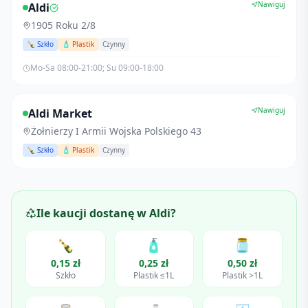
Nawiguj
Aldi
1905 Roku 2/8
🍾 Szkło
🧴 Plastik
Czynny
Mo-Sa 08:00-21:00; Su 09:00-18:00
Nawiguj
Aldi Market
Żołnierzy I Armii Wojska Polskiego 43
🍾 Szkło
🧴 Plastik
Czynny
Ile kaucji dostanę w
Aldi
?
🍾
🧴
🫙
0,15 zł
0,25 zł
0,50 zł
Szkło
Plastik ≤1L
Plastik >1L