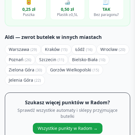
🥫
🍶
🧾
0,25 zł
0,50 zł
TAK
Puszka
Plastik ≥0,5L
Bez paragonu?
Aldi
— zwrot butelek w innych miastach
Warszawa
Kraków
Łódź
Wrocław
(
29
)
(
15
)
(
16
)
(
20
)
Poznań
Szczecin
Bielsko-Biała
(
26
)
(
11
)
(
10
)
Zielona Góra
Gorzów Wielkopolski
(
30
)
(
15
)
Jelenia Góra
(
22
)
Szukasz więcej punktów w
Radom
?
Sprawdź wszystkie automaty i sklepy przyjmujące
butelki
Wszystkie punkty w
Radom
→