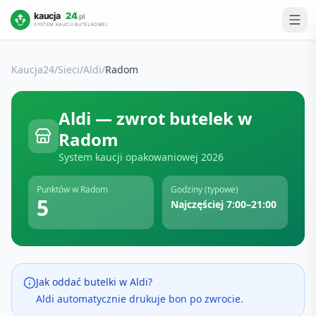
Kaucja24
/
Sieci
/
Aldi
/
Radom
Aldi
— zwrot butelek w
Radom
System kaucji opakowaniowej
2026
Punktów w
Radom
Godziny (typowe)
5
Najczęściej 7:00–21:00
Jak oddać butelki w
Aldi
?
Aldi automatycznie drukuje bon po zwrocie.