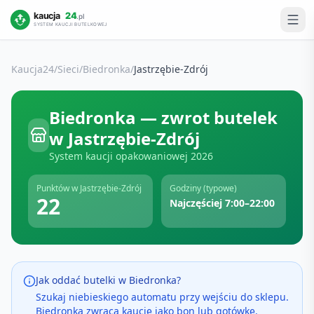
Kaucja24
/
Sieci
/
Biedronka
/
Jastrzębie-Zdrój
Biedronka
— zwrot butelek
w
Jastrzębie-Zdrój
System kaucji opakowaniowej
2026
Punktów w
Jastrzębie-Zdrój
Godziny (typowe)
22
Najczęściej 7:00–22:00
Jak oddać butelki w
Biedronka
?
Szukaj niebieskiego automatu przy wejściu do sklepu.
Biedronka zwraca kaucję jako bon lub gotówkę.