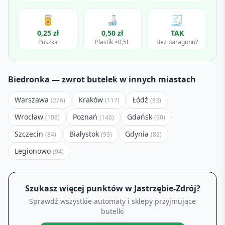
🥫
🍶
🧾
0,25 zł
0,50 zł
TAK
Puszka
Plastik ≥0,5L
Bez paragonu?
Biedronka
— zwrot butelek w innych miastach
Warszawa
Kraków
Łódź
(
276
)
(
117
)
(
83
)
Wrocław
Poznań
Gdańsk
(
108
)
(
146
)
(
90
)
Szczecin
Białystok
Gdynia
(
84
)
(
93
)
(
82
)
Legionowo
(
94
)
Szukasz więcej punktów w
Jastrzębie-Zdrój
?
Sprawdź wszystkie automaty i sklepy przyjmujące
butelki