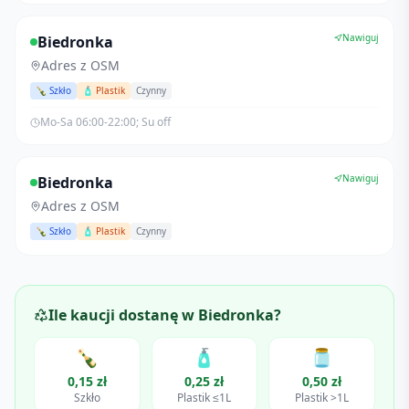
Nawiguj
Biedronka
Adres z OSM
🍾 Szkło
🧴 Plastik
Czynny
Mo-Sa 06:00-22:00; Su off
Nawiguj
Biedronka
Adres z OSM
🍾 Szkło
🧴 Plastik
Czynny
Ile kaucji dostanę w
Biedronka
?
🍾
🧴
🫙
0,15 zł
0,25 zł
0,50 zł
Szkło
Plastik ≤1L
Plastik >1L