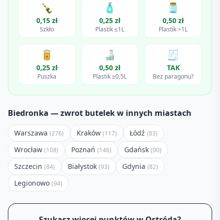
🍾
🧴
🫙
0,15 zł
0,25 zł
0,50 zł
Szkło
Plastik ≤1L
Plastik >1L
🥫
🍶
🧾
0,25 zł
0,50 zł
TAK
Puszka
Plastik ≥0,5L
Bez paragonu?
Biedronka
— zwrot butelek w innych miastach
Warszawa
Kraków
Łódź
(
276
)
(
117
)
(
83
)
Wrocław
Poznań
Gdańsk
(
108
)
(
146
)
(
90
)
Szczecin
Białystok
Gdynia
(
84
)
(
93
)
(
82
)
Legionowo
(
94
)
Szukasz więcej punktów w
Ostróda
?