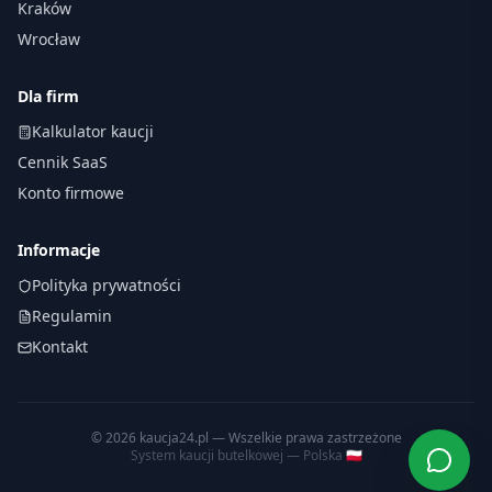
Kraków
Wrocław
Dla firm
Kalkulator kaucji
Cennik SaaS
Konto firmowe
Informacje
Polityka prywatności
Regulamin
Kontakt
©
2026
kaucja24.pl — Wszelkie prawa zastrzeżone
System kaucji butelkowej — Polska 🇵🇱