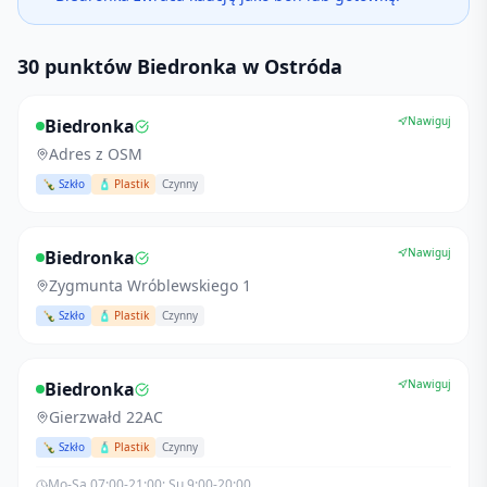
30 punktów Biedronka w Ostróda
Nawiguj
Biedronka
Adres z OSM
🍾 Szkło
🧴 Plastik
Czynny
Nawiguj
Biedronka
Zygmunta Wróblewskiego 1
🍾 Szkło
🧴 Plastik
Czynny
Nawiguj
Biedronka
Gierzwałd 22AC
🍾 Szkło
🧴 Plastik
Czynny
Mo-Sa 07:00-21:00; Su 9:00-20:00