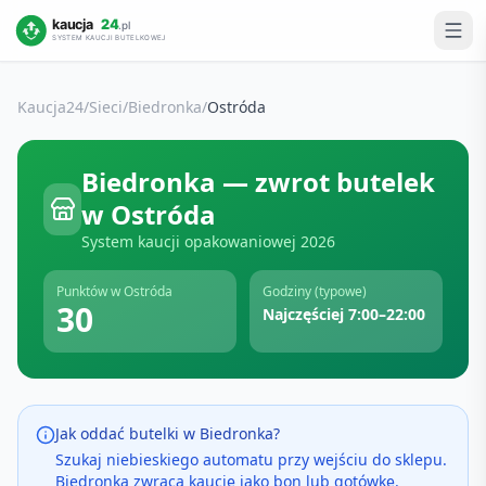
Kaucja24
/
Sieci
/
Biedronka
/
Ostróda
Biedronka
— zwrot butelek
w
Ostróda
System kaucji opakowaniowej
2026
Punktów w
Ostróda
Godziny (typowe)
30
Najczęściej 7:00–22:00
Jak oddać butelki w
Biedronka
?
Szukaj niebieskiego automatu przy wejściu do sklepu.
Biedronka zwraca kaucję jako bon lub gotówkę.