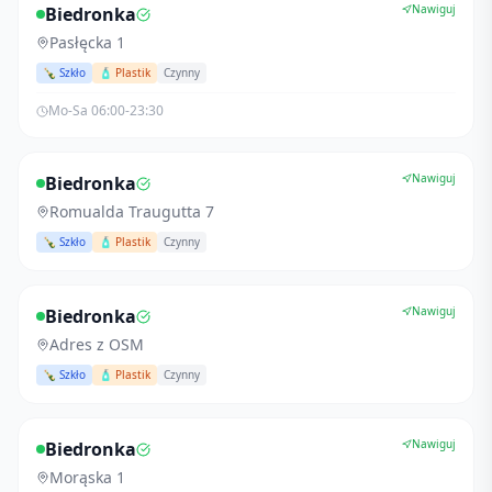
Nawiguj
Biedronka
Pasłęcka 1
🍾 Szkło
🧴 Plastik
Czynny
Mo-Sa 06:00-23:30
Nawiguj
Biedronka
Romualda Traugutta 7
🍾 Szkło
🧴 Plastik
Czynny
Nawiguj
Biedronka
Adres z OSM
🍾 Szkło
🧴 Plastik
Czynny
Nawiguj
Biedronka
Morąska 1