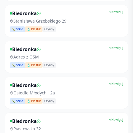
Nawiguj
Biedronka
Stanisława Grzebskiego 29
🍾 Szkło
🧴 Plastik
Czynny
Nawiguj
Biedronka
Adres z OSM
🍾 Szkło
🧴 Plastik
Czynny
Nawiguj
Biedronka
Osiedle Młodych 12a
🍾 Szkło
🧴 Plastik
Czynny
Nawiguj
Biedronka
Piastowska 32