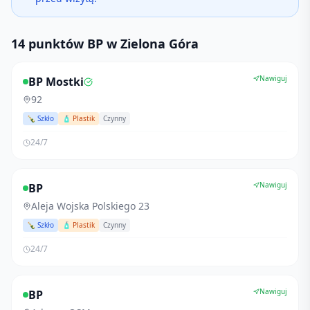
14 punktów BP w Zielona Góra
Nawiguj
BP Mostki
92
🍾 Szkło
🧴 Plastik
Czynny
24/7
Nawiguj
BP
Aleja Wojska Polskiego 23
🍾 Szkło
🧴 Plastik
Czynny
24/7
Nawiguj
BP