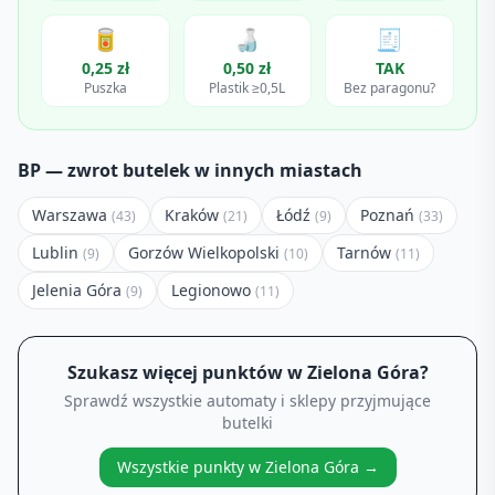
🥫
🍶
🧾
0,25 zł
0,50 zł
TAK
Puszka
Plastik ≥0,5L
Bez paragonu?
BP
— zwrot butelek w innych miastach
Warszawa
Kraków
Łódź
Poznań
(
43
)
(
21
)
(
9
)
(
33
)
Lublin
Gorzów Wielkopolski
Tarnów
(
9
)
(
10
)
(
11
)
Jelenia Góra
Legionowo
(
9
)
(
11
)
Szukasz więcej punktów w
Zielona Góra
?
Sprawdź wszystkie automaty i sklepy przyjmujące
butelki
Wszystkie punkty w
Zielona Góra
→