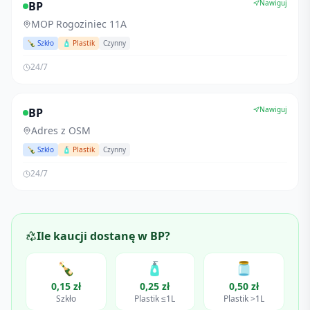
Nawiguj
BP
MOP Rogoziniec 11A
🍾 Szkło
🧴 Plastik
Czynny
24/7
Nawiguj
BP
Adres z OSM
🍾 Szkło
🧴 Plastik
Czynny
24/7
Ile kaucji dostanę w
BP
?
🍾
🧴
🫙
0,15 zł
0,25 zł
0,50 zł
Szkło
Plastik ≤1L
Plastik >1L