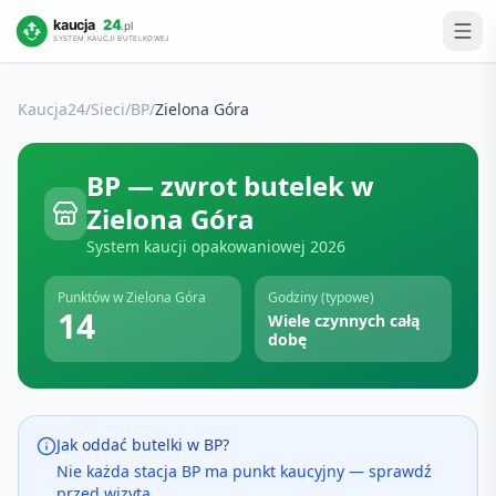
Kaucja24
/
Sieci
/
BP
/
Zielona Góra
BP
— zwrot butelek w
Zielona Góra
System kaucji opakowaniowej
2026
Punktów w
Zielona Góra
Godziny (typowe)
14
Wiele czynnych całą
dobę
Jak oddać butelki w
BP
?
Nie każda stacja BP ma punkt kaucyjny — sprawdź
przed wizytą.