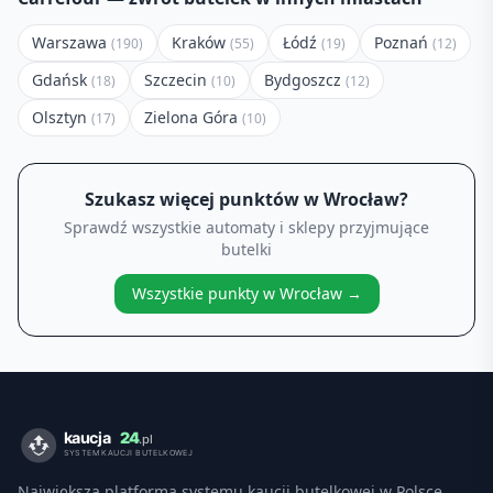
Warszawa
Kraków
Łódź
Poznań
(
190
)
(
55
)
(
19
)
(
12
)
Gdańsk
Szczecin
Bydgoszcz
(
18
)
(
10
)
(
12
)
Olsztyn
Zielona Góra
(
17
)
(
10
)
Szukasz więcej punktów w
Wrocław
?
Sprawdź wszystkie automaty i sklepy przyjmujące
butelki
Wszystkie punkty w
Wrocław
→
Największa platforma systemu kaucji butelkowej w Polsce.