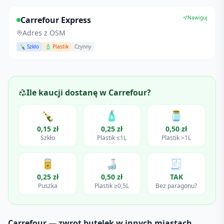
Nawiguj
Carrefour Express
Adres z OSM
🍾 Szkło
🧴 Plastik
Czynny
Ile kaucji dostanę w
Carrefour
?
🍾
🧴
🫙
0,15 zł
0,25 zł
0,50 zł
Szkło
Plastik ≤1L
Plastik >1L
🥫
🍶
🧾
0,25 zł
0,50 zł
TAK
Puszka
Plastik ≥0,5L
Bez paragonu?
Carrefour
— zwrot butelek w innych miastach