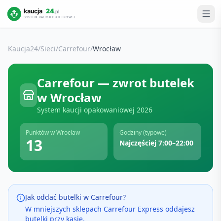
Kaucja24
/
Sieci
/
Carrefour
/
Wrocław
Carrefour
— zwrot butelek
w
Wrocław
System kaucji opakowaniowej
2026
Punktów w
Wrocław
Godziny (typowe)
13
Najczęściej 7:00–22:00
Jak oddać butelki w
Carrefour
?
W mniejszych sklepach Carrefour Express oddajesz
butelki przy kasie.