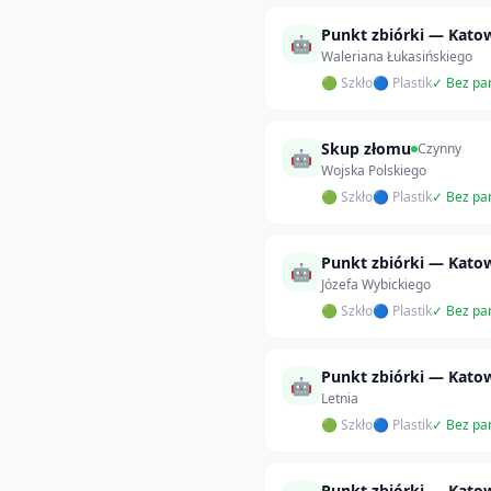
Punkt zbiórki — Kato
🤖
Waleriana Łukasińskiego
🟢 Szkło
🔵 Plastik
✓ Bez pa
Skup złomu
Czynny
🤖
Wojska Polskiego
🟢 Szkło
🔵 Plastik
✓ Bez pa
Punkt zbiórki — Kato
🤖
Józefa Wybickiego
🟢 Szkło
🔵 Plastik
✓ Bez pa
Punkt zbiórki — Kato
🤖
Letnia
🟢 Szkło
🔵 Plastik
✓ Bez pa
Punkt zbiórki — Kato