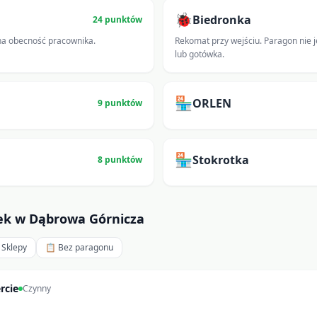
🐞
Biedronka
24
punktów
na obecność pracownika.
Rekomat przy wejściu. Paragon nie 
lub gotówka.
🏪
ORLEN
9
punktów
🏪
Stokrotka
8
punktów
lek w
Dąbrowa Górnicza
 Sklepy
📋 Bez paragonu
rcie
Czynny