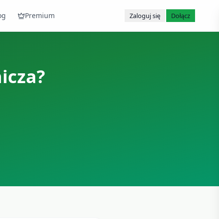
og
Premium
Zaloguj się
Dołącz
icza
?