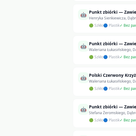
Punkt zbiórki — Zawie
🤖
Henryka Sienkiewicza, Dąb
🟢 Szkło
🔵 Plastik
✓ Bez pa
Punkt zbiórki — Zawie
🤖
Waleriana Łukasińskiego, 
🟢 Szkło
🔵 Plastik
✓ Bez pa
Polski Czerwony Krzyż
🤖
Waleriana Łukasińskiego, 
🟢 Szkło
🔵 Plastik
✓ Bez pa
Punkt zbiórki — Zawie
🤖
Stefana Żeromskiego, Dąbr
🟢 Szkło
🔵 Plastik
✓ Bez pa