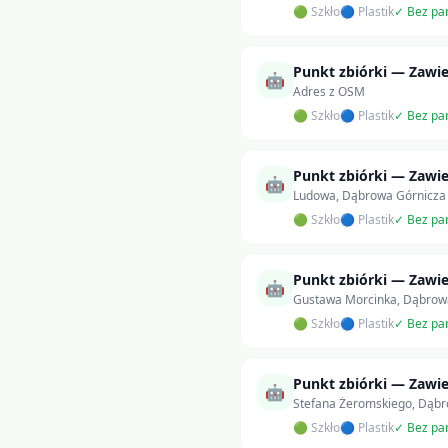
🟢 Szkło
🔵 Plastik
✓ Bez pa
Punkt zbiórki — Zawie
🤖
Adres z OSM
🟢 Szkło
🔵 Plastik
✓ Bez pa
Punkt zbiórki — Zawie
🤖
Ludowa, Dąbrowa Górnicza
🟢 Szkło
🔵 Plastik
✓ Bez pa
Punkt zbiórki — Zawie
🤖
Gustawa Morcinka, Dąbrow
🟢 Szkło
🔵 Plastik
✓ Bez pa
Punkt zbiórki — Zawie
🤖
Stefana Żeromskiego, Dąbr
🟢 Szkło
🔵 Plastik
✓ Bez pa