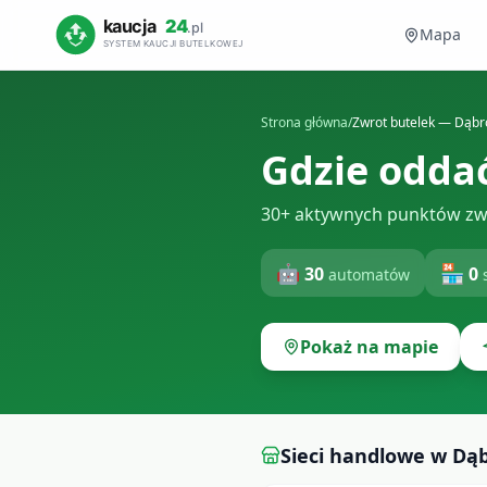
Mapa
Strona główna
/
Zwrot butelek —
Dąbr
Gdzie oddać
30+ aktywnych punktów zw
🤖
🏪
30
0
automatów
Pokaż na mapie
Sieci handlowe w
Dąb