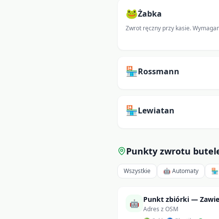
🐸
Żabka
Zwrot ręczny przy kasie. Wymaga
🏪
Rossmann
🏪
Lewiatan
Punkty zwrotu bute
Wszystkie
🤖 Automaty
🏪
Punkt zbiórki — Zawie
🤖
Adres z OSM