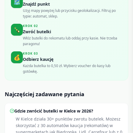
🗺️
Znajdź punkt
Użyj mapy powyżej lub przycisku geolokalizacji. Filtruj po
typie: automat, sklep.
KROK
02
🍾
Zwróć butelki
Włóż butelki do rekomatu lub oddaj przy kasie. Nie trzeba
paragonu!
KROK
03
💰
Odbierz kaucję
Każda butelka to 0,50 zł. Wybierz voucher do kasy lub
gotówkę.
Najczęściej zadawane pytania
Gdzie zwrócić butelki w Kielce w 2026?
W Kielce działa 30+ punktów zwrotu butelek. Możesz
skorzystać z 30 automatów kaucja (rekomatów) w
supermarketach jak Biedronka, Lidl, Carrefour lub z 0