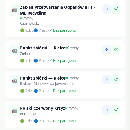
Zakład Przetwarzania Odpadów nr 1 -
🤖
MB Recycling
Czynny
Czarnowska
🟢 Szkło
🔵 Plastik
✓ Bez paragonu
Punkt zbiórki — Kielce
Czynny
🤖
Zielna
🟢 Szkło
🔵 Plastik
✓ Bez paragonu
Punkt zbiórki — Kielce
Czynny
🤖
Biskupa Mieczysława Jaworskiego
🟢 Szkło
🔵 Plastik
✓ Bez paragonu
Polski Czerwony Krzyż
Czynny
🤖
Pomorska
🟢 Szkło
🔵 Plastik
✓ Bez paragonu