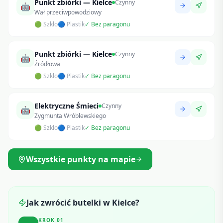
Punkt zbiórki — Kielce
Czynny
🤖
Wał przeciwpowodziowy
🟢 Szkło
🔵 Plastik
✓ Bez paragonu
Punkt zbiórki — Kielce
Czynny
🤖
Źródłowa
🟢 Szkło
🔵 Plastik
✓ Bez paragonu
Elektryczne Śmieci
Czynny
🤖
Zygmunta Wróblewskiego
🟢 Szkło
🔵 Plastik
✓ Bez paragonu
Wszystkie punkty na mapie
Jak zwrócić butelki w
Kielce
?
KROK
01