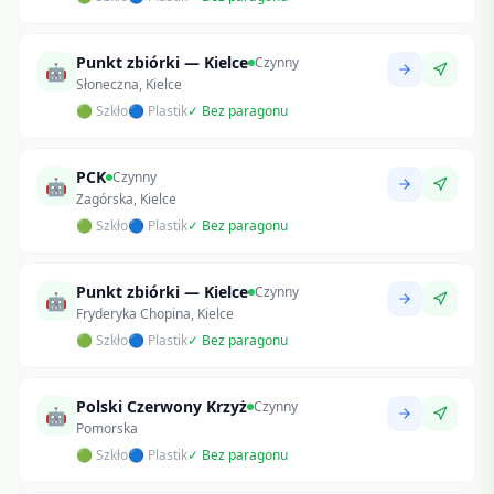
Punkt zbiórki — Kielce
Czynny
🤖
Słoneczna, Kielce
🟢 Szkło
🔵 Plastik
✓ Bez paragonu
PCK
Czynny
🤖
Zagórska, Kielce
🟢 Szkło
🔵 Plastik
✓ Bez paragonu
Punkt zbiórki — Kielce
Czynny
🤖
Fryderyka Chopina, Kielce
🟢 Szkło
🔵 Plastik
✓ Bez paragonu
Polski Czerwony Krzyż
Czynny
🤖
Pomorska
🟢 Szkło
🔵 Plastik
✓ Bez paragonu