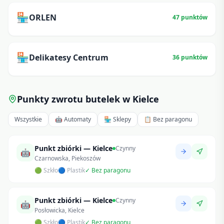
🏪
ORLEN
47
punktów
🏪
Delikatesy Centrum
36
punktów
Punkty zwrotu butelek w
Kielce
Wszystkie
🤖 Automaty
🏪 Sklepy
📋 Bez paragonu
Punkt zbiórki — Kielce
Czynny
🤖
Czarnowska, Piekoszów
🟢 Szkło
🔵 Plastik
✓ Bez paragonu
Punkt zbiórki — Kielce
Czynny
🤖
Posłowicka, Kielce
🟢 Szkło
🔵 Plastik
✓ Bez paragonu