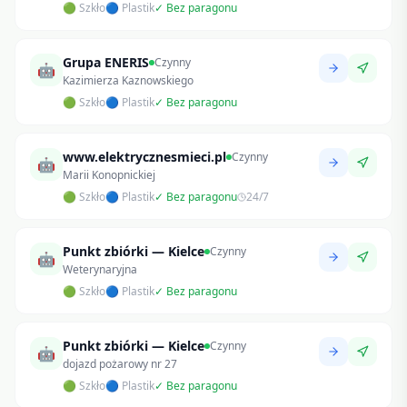
🟢 Szkło
🔵 Plastik
✓ Bez paragonu
Grupa ENERIS
Czynny
🤖
Kazimierza Kaznowskiego
🟢 Szkło
🔵 Plastik
✓ Bez paragonu
www.elektrycznesmieci.pl
Czynny
🤖
Marii Konopnickiej
🟢 Szkło
🔵 Plastik
✓ Bez paragonu
24/7
Punkt zbiórki — Kielce
Czynny
🤖
Weterynaryjna
🟢 Szkło
🔵 Plastik
✓ Bez paragonu
Punkt zbiórki — Kielce
Czynny
🤖
dojazd pożarowy nr 27
🟢 Szkło
🔵 Plastik
✓ Bez paragonu