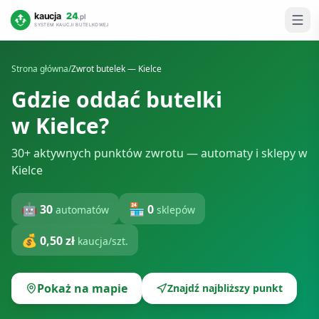
Strona główna
/
Zwrot butelek —
Kielce
Gdzie oddać butelki
w
Kielce
?
30+ aktywnych punktów zwrotu — automaty i sklepy w
Kielce
🤖
🏪
30
0
automatów
sklepów
💰
0,50 zł
kaucja/szt.
Pokaż na mapie
Znajdź najbliższy punkt