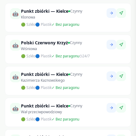
Punkt zbiórki — Kielce
Czynny
🤖
Klonowa
🟢 Szkło
🔵 Plastik
✓ Bez paragonu
Polski Czerwony Krzyż
Czynny
🤖
Wiśniowa
🟢 Szkło
🔵 Plastik
✓ Bez paragonu
24/7
Punkt zbiórki — Kielce
Czynny
🤖
Kazimierza Kaznowskiego
🟢 Szkło
🔵 Plastik
✓ Bez paragonu
Punkt zbiórki — Kielce
Czynny
🤖
Wał przeciwpowodziowy
🟢 Szkło
🔵 Plastik
✓ Bez paragonu