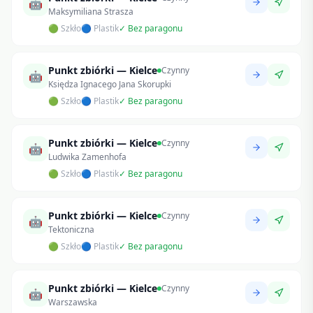
🤖
Maksymiliana Strasza
🟢 Szkło
🔵 Plastik
✓ Bez paragonu
Punkt zbiórki — Kielce
Czynny
🤖
Księdza Ignacego Jana Skorupki
🟢 Szkło
🔵 Plastik
✓ Bez paragonu
Punkt zbiórki — Kielce
Czynny
🤖
Ludwika Zamenhofa
🟢 Szkło
🔵 Plastik
✓ Bez paragonu
Punkt zbiórki — Kielce
Czynny
🤖
Tektoniczna
🟢 Szkło
🔵 Plastik
✓ Bez paragonu
Punkt zbiórki — Kielce
Czynny
🤖
Warszawska