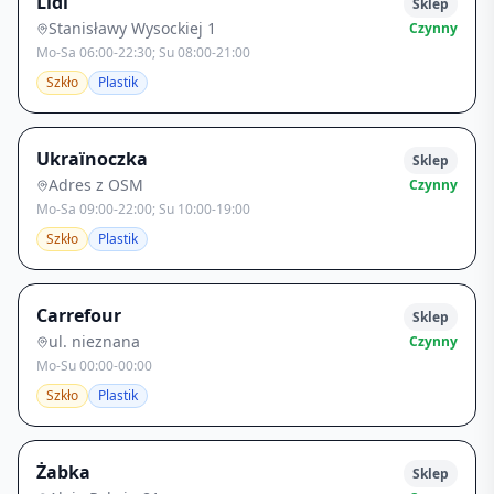
Lidl
Sklep
Stanisławy Wysockiej 1
Czynny
Mo-Sa 06:00-22:30; Su 08:00-21:00
Szkło
Plastik
Ukraïnoczka
Sklep
Adres z OSM
Czynny
Mo-Sa 09:00-22:00; Su 10:00-19:00
Szkło
Plastik
Carrefour
Sklep
ul. nieznana
Czynny
Mo-Su 00:00-00:00
Szkło
Plastik
Żabka
Sklep