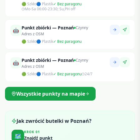
🟢 Szkło
🔵 Plastik
✓ Bez paragonu
Mo-Sa 06:00-23:30; Su,PH off
Punkt zbiórki — Poznań
Czynny
🤖
Adres z OSM
🟢 Szkło
🔵 Plastik
✓ Bez paragonu
Punkt zbiórki — Poznań
Czynny
🤖
Adres z OSM
🟢 Szkło
🔵 Plastik
✓ Bez paragonu
24/7
Wszystkie punkty na mapie
Jak zwrócić butelki w
Poznań
?
KROK
01
🗺️
Znajdź punkt