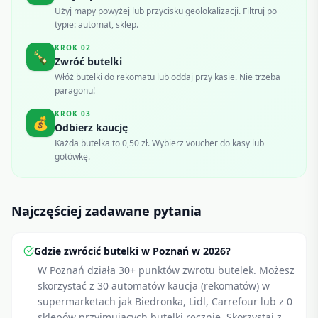
Użyj mapy powyżej lub przycisku geolokalizacji. Filtruj po
typie: automat, sklep.
KROK
02
🍾
Zwróć butelki
Włóż butelki do rekomatu lub oddaj przy kasie. Nie trzeba
paragonu!
KROK
03
💰
Odbierz kaucję
Każda butelka to 0,50 zł. Wybierz voucher do kasy lub
gotówkę.
Najczęściej zadawane pytania
Gdzie zwrócić butelki w Poznań w 2026?
W Poznań działa 30+ punktów zwrotu butelek. Możesz
skorzystać z 30 automatów kaucja (rekomatów) w
supermarketach jak Biedronka, Lidl, Carrefour lub z 0
sklepów przyjmujących butelki ręcznie. Skorzystaj z