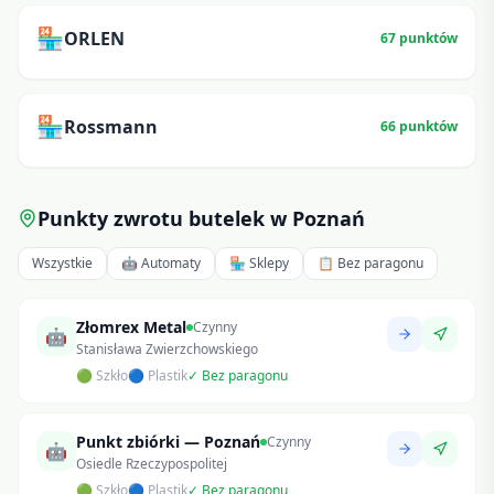
🏪
ORLEN
67
punktów
🏪
Rossmann
66
punktów
Punkty zwrotu butelek w
Poznań
Wszystkie
🤖 Automaty
🏪 Sklepy
📋 Bez paragonu
Złomrex Metal
Czynny
🤖
Stanisława Zwierzchowskiego
🟢 Szkło
🔵 Plastik
✓ Bez paragonu
Punkt zbiórki — Poznań
Czynny
🤖
Osiedle Rzeczypospolitej
🟢 Szkło
🔵 Plastik
✓ Bez paragonu