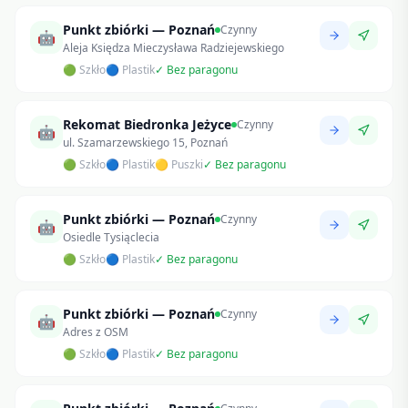
Punkt zbiórki — Poznań
Czynny
🤖
Aleja Księdza Mieczysława Radziejewskiego
🟢 Szkło
🔵 Plastik
✓ Bez paragonu
Rekomat Biedronka Jeżyce
Czynny
🤖
ul. Szamarzewskiego 15, Poznań
🟢 Szkło
🔵 Plastik
🟡 Puszki
✓ Bez paragonu
Punkt zbiórki — Poznań
Czynny
🤖
Osiedle Tysiąclecia
🟢 Szkło
🔵 Plastik
✓ Bez paragonu
Punkt zbiórki — Poznań
Czynny
🤖
Adres z OSM
🟢 Szkło
🔵 Plastik
✓ Bez paragonu