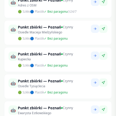
Punkt zbiórki — Poznań
Czynny
🤖
Adres z OSM
🟢 Szkło
🔵 Plastik
✓ Bez paragonu
24/7
Punkt zbiórki — Poznań
Czynny
🤖
Osiedle Macieja Mielżyńskiego
🟢 Szkło
🔵 Plastik
✓ Bez paragonu
Punkt zbiórki — Poznań
Czynny
🤖
Kupiecka
🟢 Szkło
🔵 Plastik
✓ Bez paragonu
Punkt zbiórki — Poznań
Czynny
🤖
Osiedle Tysiąclecia
🟢 Szkło
🔵 Plastik
✓ Bez paragonu
Punkt zbiórki — Poznań
Czynny
🤖
Ewarysta Estkowskiego