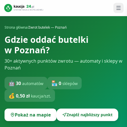
Strona główna
/
Zwrot butelek —
Poznań
Gdzie oddać butelki
w
Poznań
?
30+ aktywnych punktów zwrotu — automaty i sklepy w
Poznań
🤖
🏪
30
0
automatów
sklepów
💰
0,50 zł
kaucja/szt.
Pokaż na mapie
Znajdź najbliższy punkt