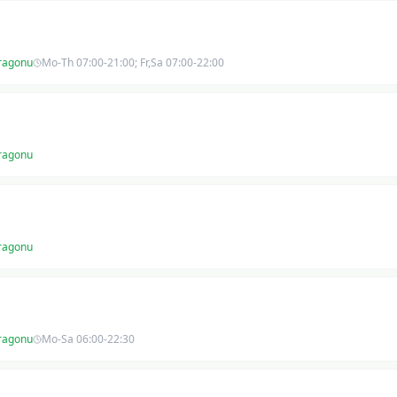
ragonu
Mo-Th 07:00-21:00; Fr,Sa 07:00-22:00
ragonu
ragonu
ragonu
Mo-Sa 06:00-22:30