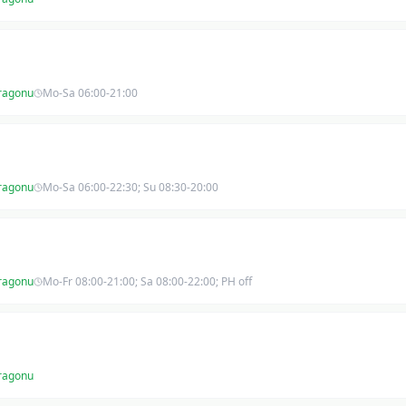
ragonu
Mo-Sa 06:00-21:00
ragonu
Mo-Sa 06:00-22:30; Su 08:30-20:00
ragonu
Mo-Fr 08:00-21:00; Sa 08:00-22:00; PH off
ragonu