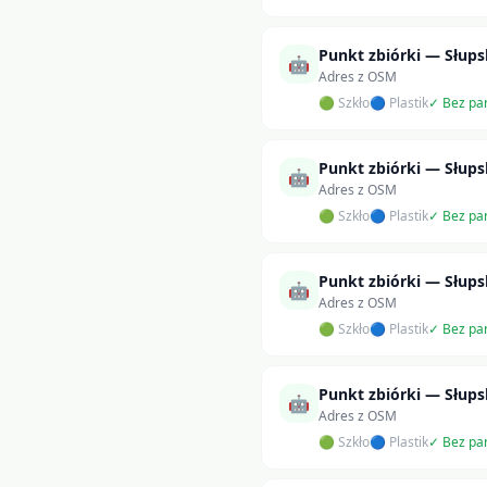
Punkt zbiórki — Słups
🤖
Adres z OSM
🟢 Szkło
🔵 Plastik
✓ Bez pa
Punkt zbiórki — Słups
🤖
Adres z OSM
🟢 Szkło
🔵 Plastik
✓ Bez pa
Punkt zbiórki — Słups
🤖
Adres z OSM
🟢 Szkło
🔵 Plastik
✓ Bez pa
Punkt zbiórki — Słups
🤖
Adres z OSM
🟢 Szkło
🔵 Plastik
✓ Bez pa