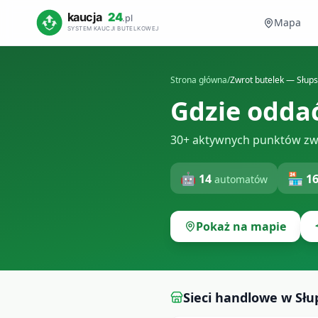
Mapa
Strona główna
/
Zwrot butelek —
Słups
Gdzie oddać
30+ aktywnych punktów zwr
🤖
🏪
14
1
automatów
Pokaż na mapie
Sieci handlowe w
Słu