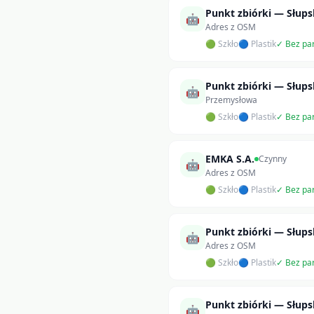
Punkt zbiórki — Słups
🤖
Adres z OSM
🟢 Szkło
🔵 Plastik
✓ Bez pa
Punkt zbiórki — Słups
🤖
Przemysłowa
🟢 Szkło
🔵 Plastik
✓ Bez pa
EMKA S.A.
Czynny
🤖
Adres z OSM
🟢 Szkło
🔵 Plastik
✓ Bez pa
Punkt zbiórki — Słups
🤖
Adres z OSM
🟢 Szkło
🔵 Plastik
✓ Bez pa
Punkt zbiórki — Słups
🤖