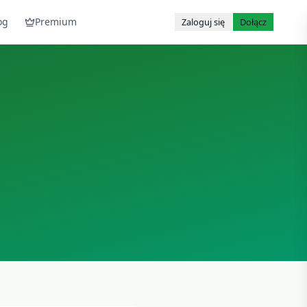
og
Premium
Zaloguj się
Dołącz