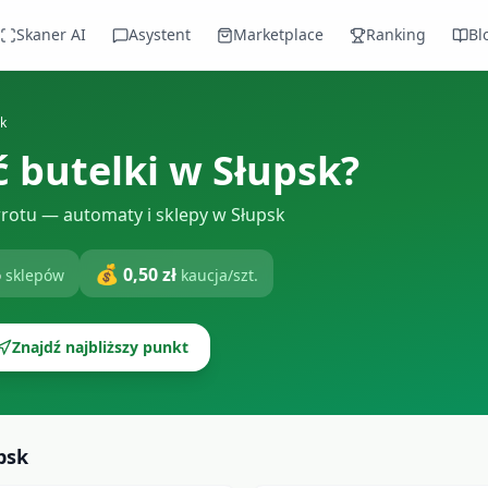
Skaner AI
Asystent
Marketplace
Ranking
Bl
k
 butelki
w
Słupsk
?
otu — automaty i sklepy w Słupsk
💰
6
0,50 zł
sklepów
kaucja/szt.
Znajdź najbliższy punkt
psk