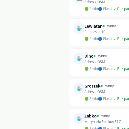
Adres z OSM
🟢 Szkło
🔵 Plastik
✓ Bez pa
Lewiatan
Czynny
🏪
Pomorska 10
🟢 Szkło
🔵 Plastik
✓ Bez pa
Dino
Czynny
🏪
Adres z OSM
🟢 Szkło
🔵 Plastik
✓ Bez pa
Groszek
Czynny
🏪
Adres z OSM
🟢 Szkło
🔵 Plastik
✓ Bez pa
Żabka
Czynny
🏪
Marynarki Polskiej 81C
🟢 Szkło
🔵 Plastik
✓ Bez pa