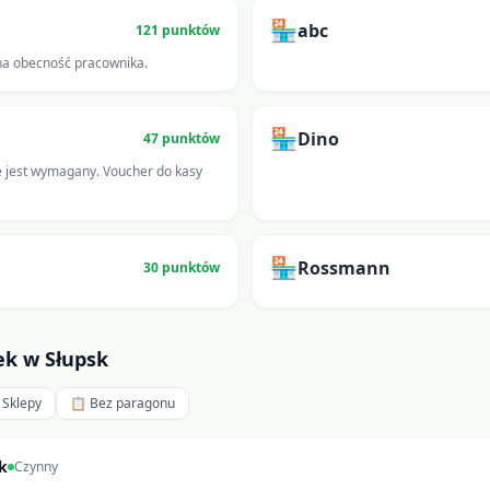
🏪
abc
121
punktów
na obecność pracownika.
🏪
Dino
47
punktów
e jest wymagany. Voucher do kasy
🏪
Rossmann
30
punktów
lek w
Słupsk
 Sklepy
📋 Bez paragonu
k
Czynny