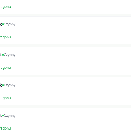
ragonu
k
Czynny
ragonu
k
Czynny
ragonu
k
Czynny
ragonu
k
Czynny
ragonu