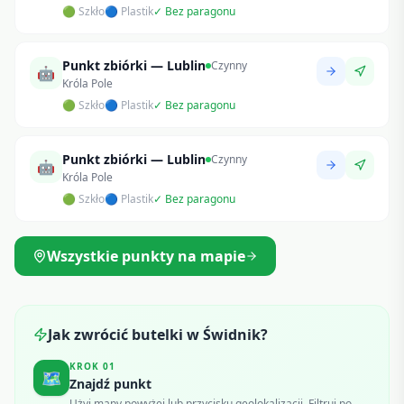
🟢 Szkło
🔵 Plastik
✓ Bez paragonu
Punkt zbiórki — Lublin
Czynny
🤖
Króla Pole
🟢 Szkło
🔵 Plastik
✓ Bez paragonu
Punkt zbiórki — Lublin
Czynny
🤖
Króla Pole
🟢 Szkło
🔵 Plastik
✓ Bez paragonu
Wszystkie punkty na mapie
Jak zwrócić butelki w
Świdnik
?
KROK
01
🗺️
Znajdź punkt
Użyj mapy powyżej lub przycisku geolokalizacji. Filtruj po