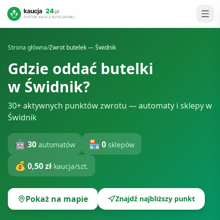
Strona główna
/
Zwrot butelek —
Świdnik
Gdzie oddać butelki
w
Świdnik
?
30+ aktywnych punktów zwrotu — automaty i sklepy w
Świdnik
🤖
🏪
30
0
automatów
sklepów
💰
0,50 zł
kaucja/szt.
Pokaż na mapie
Znajdź najbliższy punkt