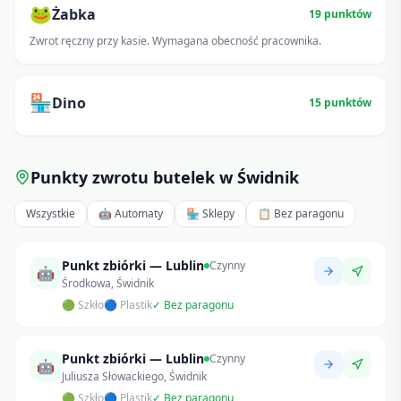
🐸
Żabka
19
punktów
Zwrot ręczny przy kasie. Wymagana obecność pracownika.
🏪
Dino
15
punktów
Punkty zwrotu butelek w
Świdnik
Wszystkie
🤖 Automaty
🏪 Sklepy
📋 Bez paragonu
Punkt zbiórki — Lublin
Czynny
🤖
Środkowa, Świdnik
🟢 Szkło
🔵 Plastik
✓ Bez paragonu
Punkt zbiórki — Lublin
Czynny
🤖
Juliusza Słowackiego, Świdnik
🟢 Szkło
🔵 Plastik
✓ Bez paragonu