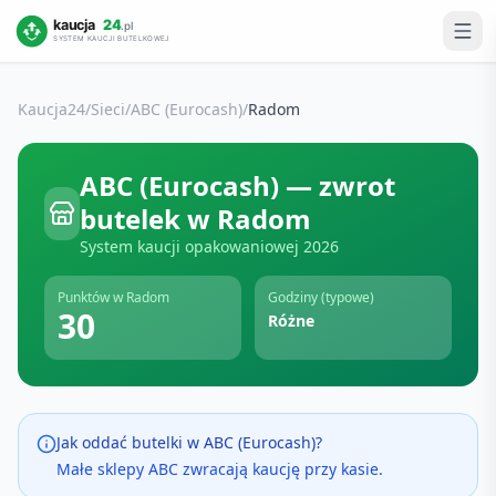
Kaucja24
/
Sieci
/
ABC (Eurocash)
/
Radom
ABC (Eurocash)
— zwrot
butelek w
Radom
System kaucji opakowaniowej
2026
Punktów w
Radom
Godziny (typowe)
30
Różne
Jak oddać butelki w
ABC (Eurocash)
?
Małe sklepy ABC zwracają kaucję przy kasie.