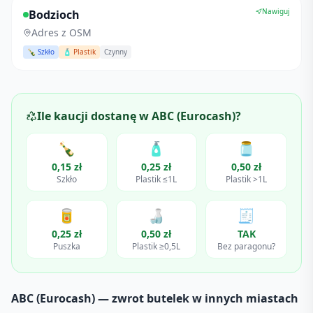
Nawiguj
Bodzioch
Adres z OSM
🍾 Szkło
🧴 Plastik
Czynny
Ile kaucji dostanę w
ABC (Eurocash)
?
🍾
🧴
🫙
0,15 zł
0,25 zł
0,50 zł
Szkło
Plastik ≤1L
Plastik >1L
🥫
🍶
🧾
0,25 zł
0,50 zł
TAK
Puszka
Plastik ≥0,5L
Bez paragonu?
ABC (Eurocash)
— zwrot butelek w innych miastach