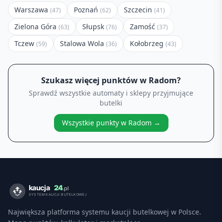
Warszawa
Poznań
Szczecin
(
47
)
(
62
)
(
41
)
Zielona Góra
Słupsk
Zamość
(
63
)
(
76
)
(
37
)
Tczew
Stalowa Wola
Kołobrzeg
(
59
)
(
36
)
(
43
)
Szukasz więcej punktów w
Radom
?
Sprawdź wszystkie automaty i sklepy przyjmujące
butelki
Wszystkie punkty w
Radom
→
Największa platforma systemu kaucji butelkowej w Polsce.